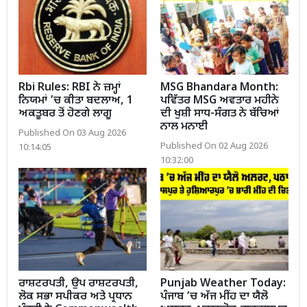
Rbi Rules: RBI ਨੇ ਜ਼ਮ੍ਹਾਂ
MSG Bhandara Month:
ਨਿਯਮਾਂ ’ਚ ਕੀਤਾ ਬਦਲਾਅ, 1
ਪਵਿੱਤਰ MSG ਅਵਤਾਰ ਮਹੀਨੇ
ਅਕਤੂਬਰ ਤੋਂ ਹੋਣਗੇ ਲਾਗੂ
ਦੀ ਖੁਸ਼ੀ ਸਾਧ-ਸੰਗਤ ਨੇ ਬੱਚਿਆਂ
ਨਾਲ ਮਨਾਈ
Published On 03 Aug 2026
Published On 02 Aug 2026
10:14:05
10:32:00
ਰਾਸ਼ਟਰਪਤੀ, ਉਪ ਰਾਸ਼ਟਰਪਤੀ,
Punjab Weather Today:
ਲੋਕ ਸਭਾ ਸਪੀਕਰ ਅਤੇ ਪ੍ਰਧਾਨ
ਪੰਜਾਬ ’ਚ ਅੱਜ ਮੀਂਹ ਦਾ ਯੈਲੋ