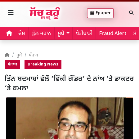
Epaper
ਦੇਸ਼
ਕੁੱਲ ਜਹਾਨ
ਸੂਬੇ
ਖੇਤੀਬਾੜੀ
Fraud Alert
ਸੱ
ਸੂਬੇ
ਪੰਜਾਬ
ਪੰਜਾਬ
Breaking News
ਤਿੰਨ ਬਦਮਾਸ਼ਾਂ ਵੱਲੋਂ ‘ਵਿੱਕੀ ਗੌਂਡਰ’ ਦੇ ਨਾਂਅ ‘ਤੇ ਡਾਕਟਰ
‘ਤੇ ਹਮਲਾ