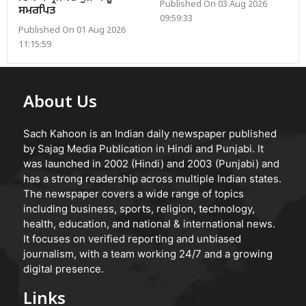
Published On 03 Aug 2026
ਸਮਰਪਿਤ
09:59:33
Published On 01 Aug 2026
11:15:59
About Us
Sach Kahoon is an Indian daily newspaper published
by Sajag Media Publication in Hindi and Punjabi. It
was launched in 2002 (Hindi) and 2003 (Punjabi) and
has a strong readership across multiple Indian states.
The newspaper covers a wide range of topics
including business, sports, religion, technology,
health, education, and national & international news.
It focuses on verified reporting and unbiased
journalism, with a team working 24/7 and a growing
digital presence.
Links