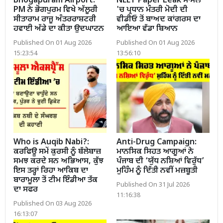
Bhogapuram Airport:
NEET Paper Leak ਮਾਮਲੇ
PM ਨੇ ਭੋਗਪੁਰਮ ਵਿਖੇ ਅੱਲੂਰੀ
'ਚ ਪ੍ਰਧਾਨ ਮੰਤਰੀ ਮੋਦੀ ਦੀ
ਸੀਤਾਰਾਮ ਰਾਜੂ ਅੰਤਰਰਾਸ਼ਟਰੀ
ਵੀਡੀਓ ਤੋਂ ਬਾਅਦ ਕਾਂਗਰਸ ਦਾ
ਹਵਾਈ ਅੱਡੇ ਦਾ ਕੀਤਾ ਉਦਘਾਟਨ
ਆਇਆ ਵੱਡਾ ਬਿਆਨ
Published On 01 Aug 2026
Published On 01 Aug 2026
15:23:54
13:56:10
Who is Auqib Nabi?:
Anti-Drug Campaign:
ਕਰਫਿਊ ਸਮੇਂ ਕੁਰਸੀ ਨੂੰ ਬੱਲੇਬਾਜ਼
ਮਾਨਸਿਕ ਸਿਹਤ ਆਗੂਆਂ ਨੇ
ਸਮਝ ਕਰਦੇ ਸਨ ਅਭਿਆਸ, ਕੁੱਝ
ਪੰਜਾਬ ਦੀ ‘ਯੁੱਧ ਨਸ਼ਿਆਂ ਵਿਰੁੱਧ’
ਇਸ ਤਰ੍ਹਾਂ ਰਿਹਾ ਆਕਿਬ ਦਾ
ਮੁਹਿੰਮ ਨੂੰ ਦਿੱਤੀ ਨਵੀਂ ਮਜ਼ਬੂਤੀ
ਬਾਰਾਮੂਲਾ ਤੋਂ ਟੀਮ ਇੰਡੀਆ ਤੱਕ
Published On 31 Jul 2026
ਦਾ ਸਫਰ
11:16:38
Published On 03 Aug 2026
16:13:07