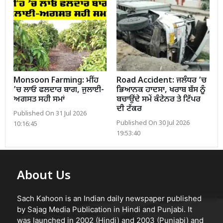
Monsoon Farming: ਮੀਂਹ
Road Accident: ਜਲੰਧਰ ’ਚ
’ਚ ਲਾਓ ਫਲਦਾਰ ਬਾਗ, ਜੁਲਾਈ-
ਭਿਆਨਕ ਹਾਦਸਾ, ਖਰਾਬ ਬੱਸ ਨੂੰ
ਅਗਸਤ ਸਹੀ ਸਮਾਂ
ਬਚਾਉਂਦੇ ਸਮੇਂ ਕੰਟੇਨਰ ਤੇ ਟਿੱਪਰ
ਦੀ ਟੱਕਰ
Published On 31 Jul 2026
Published On 30 Jul 2026
10:16:45
19:53:40
About Us
Sach Kahoon is an Indian daily newspaper published
by Sajag Media Publication in Hindi and Punjabi. It
was launched in 2002 (Hindi) and 2003 (Punjabi) and