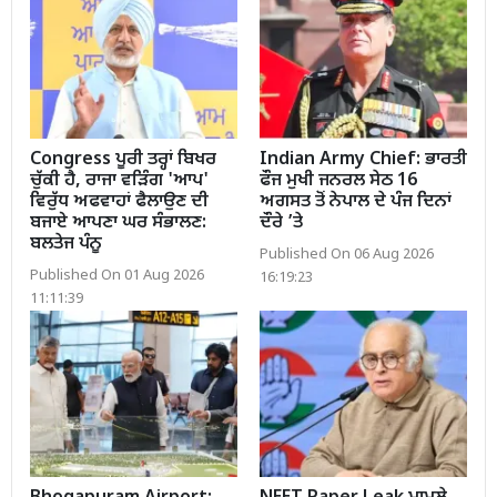
Congress ਪੂਰੀ ਤਰ੍ਹਾਂ ਬਿਖਰ
Indian Army Chief: ਭਾਰਤੀ
ਚੁੱਕੀ ਹੈ, ਰਾਜਾ ਵੜਿੰਗ 'ਆਪ'
ਫੌਜ ਮੁਖੀ ਜਨਰਲ ਸੇਠ 16
ਵਿਰੁੱਧ ਅਫਵਾਹਾਂ ਫੈਲਾਉਣ ਦੀ
ਅਗਸਤ ਤੋਂ ਨੇਪਾਲ ਦੇ ਪੰਜ ਦਿਨਾਂ
ਬਜਾਏ ਆਪਣਾ ਘਰ ਸੰਭਾਲਣ:
ਦੌਰੇ ’ਤੇ
ਬਲਤੇਜ ਪੰਨੂ
Published On 06 Aug 2026
Published On 01 Aug 2026
16:19:23
11:11:39