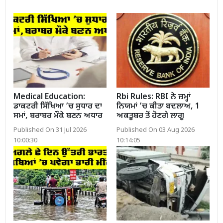
Medical Education:
Rbi Rules: RBI ਨੇ ਜ਼ਮ੍ਹਾਂ
ਡਾਕਟਰੀ ਸਿੱਖਿਆ ’ਚ ਸੁਧਾਰ ਦਾ
ਨਿਯਮਾਂ ’ਚ ਕੀਤਾ ਬਦਲਾਅ, 1
ਸਮਾਂ, ਬਰਾਬਰ ਮੌਕੇ ਬਣਨ ਅਧਾਰ
ਅਕਤੂਬਰ ਤੋਂ ਹੋਣਗੇ ਲਾਗੂ
Published On 31 Jul 2026
Published On 03 Aug 2026
10:00:30
10:14:05