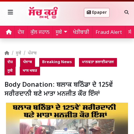
Epaper
ਦੇਸ਼
ਕੁੱਲ ਜਹਾਨ
ਸੂਬੇ
ਖੇਤੀਬਾੜੀ
Fraud Alert
ਸੱ
ਸੂਬੇ
ਪੰਜਾਬ
ਦੇਸ਼
ਪੰਜਾਬ
Breaking News
ਮਾਨਵਤਾ ਭਲਾਈਕਾਰਜ
ਸੂਬੇ
ਖਾਸ ਖਬਰ
Body Donation: ਬਲਾਕ ਬਠਿੰਡਾ ਦੇ 125ਵੇਂ
ਸਰੀਰਦਾਨੀ ਬਣੇ ਮਾਤਾ ਮਨਜੀਤ ਕੌਰ ਇੰਸਾਂ