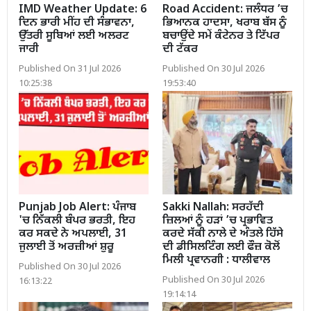
IMD Weather Update: 6
Road Accident: ਜਲੰਧਰ ’ਚ
ਦਿਨ ਭਾਰੀ ਮੀਂਹ ਦੀ ਸੰਭਾਵਨਾ,
ਭਿਆਨਕ ਹਾਦਸਾ, ਖਰਾਬ ਬੱਸ ਨੂੰ
ਉੱਤਰੀ ਸੂਬਿਆਂ ਲਈ ਅਲਰਟ
ਬਚਾਉਂਦੇ ਸਮੇਂ ਕੰਟੇਨਰ ਤੇ ਟਿੱਪਰ
ਜਾਰੀ
ਦੀ ਟੱਕਰ
Published On 31 Jul 2026
Published On 30 Jul 2026
10:25:38
19:53:40
Punjab Job Alert: ਪੰਜਾਬ
Sakki Nallah: ਸਰਹੱਦੀ
'ਚ ਨਿੱਕਲੀ ਬੰਪਰ ਭਰਤੀ, ਇਹ
ਜ਼ਿਲਆਂ ਨੂੰ ਹੜਾਂ ’ਚ ਪ੍ਰਭਾਵਿਤ
ਕਰ ਸਕਦੇ ਨੇ ਅਪਲਾਈ, 31
ਕਰਦੇ ਸੱਕੀ ਨਾਲੇ ਦੇ ਅੰਤਲੇ ਹਿੱਸੇ
ਜੁਲਾਈ ਤੋਂ ਅਰਜ਼ੀਆਂ ਸ਼ੁਰੂ
ਦੀ ਡੀਸਿਲਟਿੰਗ ਲਈ ਫੌਜ਼ ਕੋਲੋਂ
ਮਿਲੀ ਪ੍ਰਵਾਨਗੀ : ਧਾਲੀਵਾਲ
Published On 30 Jul 2026
Published On 30 Jul 2026
16:13:22
19:14:14