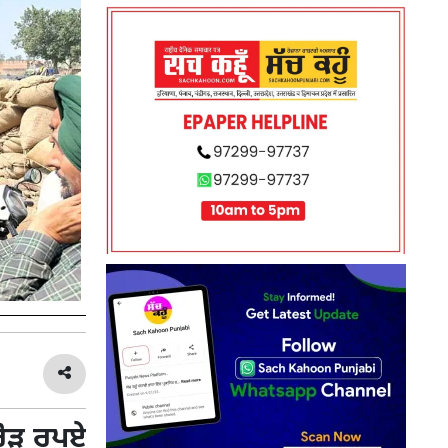
ਰੋੜ ਰੁਪਏ