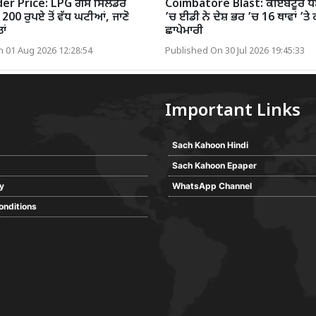
er Price: LPG ਗੈਸ ਸਿਲੰਡਰ
Coimbatore Blast: ਕੋਇੰਬਟੂਰ ਧਮ
 200 ਰੁਪਏ ਤੋਂ ਵੱਧ ਘਟੀਆਂ, ਜਾਣੋ
’ਚ ਈਡੀ ਨੇ ਦੇਸ਼ ਭਰ ’ਚ 16 ਥਾਵਾਂ ’ਤੇ 
ਾਂ
ਛਾਪੇਮਾਰੀ
 01 Aug 2026 12:28:54
Published On 30 Jul 2026 19:45:33
Important Links
Sach Kahoon Hindi
Sach Kahoon Epaper
cy
WhatsApp Channel
onditions