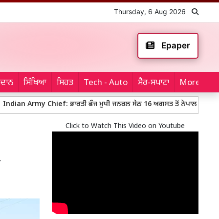
Thursday, 6 Aug 2026
Epaper
ਮੈਦਾਨ
ਸਿੱਖਿਆ
ਸਿਹਤ
Tech - Auto
ਸੈਰ-ਸਪਾਟਾ
More...
y Chief: ਭਾਰਤੀ ਫੌਜ ਮੁਖੀ ਜਨਰਲ ਸੇਠ 16 ਅਗਸਤ ਤੋਂ ਨੇਪਾਲ ਦੇ ਪੰਜ ਦਿਨਾਂ ਦੌਰੇ ’ਤੇ
Click to Watch This Video on Youtube
ਂ