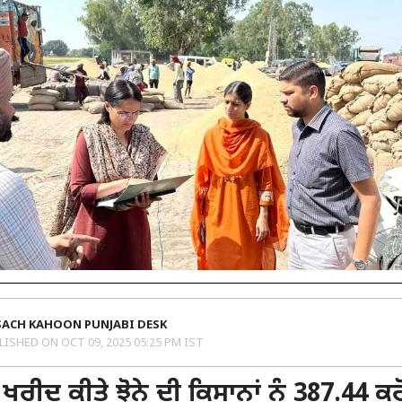
SACH KAHOON PUNJABI DESK
LISHED ON
OCT 09, 2025 05:25 PM IST
 ਖਰੀਦ ਕੀਤੇ ਝੋਨੇ ਦੀ ਕਿਸਾਨਾਂ ਨੂੰ 387.44 ਕ