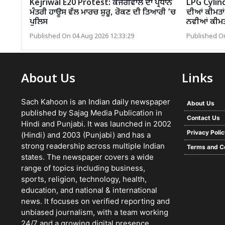
Kejriwal E20 Protest: ਕੇਜਰੀਵਾਲ ਦਾ ਪ੍ਰਧਾਨ
LPG Cylind
ਮੰਤਰੀ ਹਾਊਸ ਵੱਲ ਮਾਰਚ ਸ਼ੁਰੂ, ਰੋਕਣ ਦੀ ਤਿਆਰੀ ’ਚ
ਦੀਆਂ ਕੀਮਤਾਂ
ਪੁਲਿਸ
ਨਵੀਆਂ ਕੀਮਤ
Published On 04 Aug 2026 12:33:29
Published On
About Us
Links
Sach Kahoon is an Indian daily newspaper
About Us
published by Sajag Media Publication in
Contact Us
Hindi and Punjabi. It was launched in 2002
Privacy Poli
(Hindi) and 2003 (Punjabi) and has a
strong readership across multiple Indian
Terms and C
states. The newspaper covers a wide
range of topics including business,
sports, religion, technology, health,
education, and national & international
news. It focuses on verified reporting and
unbiased journalism, with a team working
24/7 and a growing digital presence.