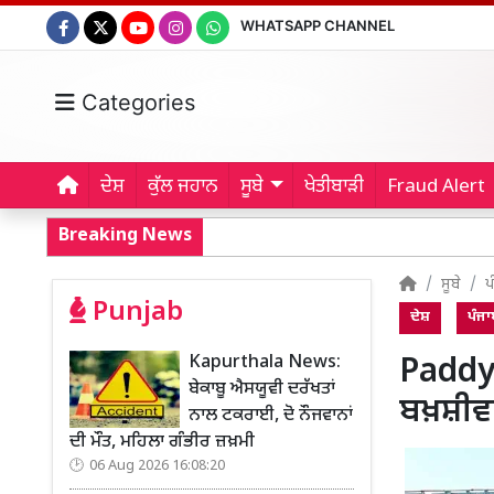
WHATSAPP CHANNEL
Categories
ਦੇਸ਼
ਕੁੱਲ ਜਹਾਨ
ਸੂਬੇ
ਖੇਤੀਬਾੜੀ
Fraud Alert
Breaking News
ਸੂਬੇ
ਪ
Punjab
ਦੇਸ਼
ਪੰਜਾ
Kapurthala News:
Paddy
ਬੇਕਾਬੂ ਐਸਯੂਵੀ ਦਰੱਖਤਾਂ
ਬਖ਼ਸ਼ੀਵਾ
ਨਾਲ ਟਕਰਾਈ, ਦੋ ਨੌਜਵਾਨਾਂ
ਦੀ ਮੌਤ, ਮਹਿਲਾ ਗੰਭੀਰ ਜ਼ਖ਼ਮੀ
06 Aug 2026 16:08:20