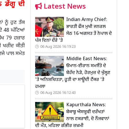
ਡੇਂਗੂ ਦੀ
Latest News
Indian Army Chief:
ਂ ਨੂੰ ਹੁਣ ਤੱਕ
ਭਾਰਤੀ ਫੌਜ ਮੁਖੀ ਜਨਰਲ
ੇ 48 ਘੰਟਿਆਂ
ਸੇਠ 16 ਅਗਸਤ ਤੋਂ ਨੇਪਾਲ ਦੇ
 ਲੱਖ 79 ਹਜ਼ਾਰ
ਪੰਜ ਦਿਨਾਂ ਦੌਰੇ ’ਤੇ
ੀ ਖਰੀਦ ਕੀਤੀ
06 Aug 2026 16:19:23
ਿਜੇ ਪਾਲ ਸਮੇਤ
Middle East News:
ਓਮਾਨ-ਈਰਾਨ ਸਮਝੌਤੇ ਦੇ
ਬੇਹੱਦ ਨੇੜੇ, ਹੋਰਮੁਜ਼ ਦੇ ਖੁੱਲ੍ਹਣ
’ਤੇ ਅਨਿਸ਼ਚਿਤਤਾ, ਹੂਤੀ ਦਾ ਸਾਊਦੀ ਟੈਂਕਰ ’ਤੇ
ਹਮਲਾ
06 Aug 2026 16:12:43
Kapurthala News:
ਬੇਕਾਬੂ ਐਸਯੂਵੀ ਦਰੱਖਤਾਂ
ਨਾਲ ਟਕਰਾਈ, ਦੋ ਨੌਜਵਾਨਾਂ
ਦੀ ਮੌਤ, ਮਹਿਲਾ ਗੰਭੀਰ ਜ਼ਖ਼ਮੀ