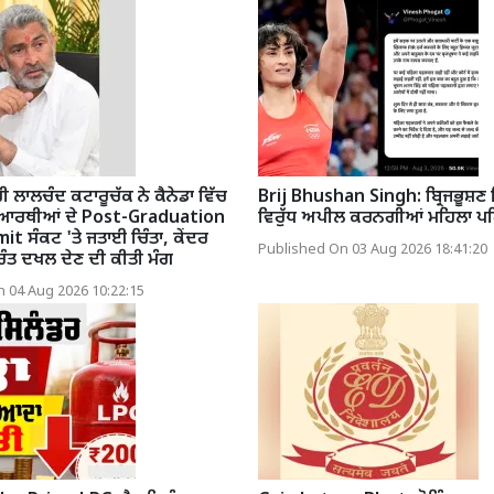
ੀ ਲਾਲਚੰਦ ਕਟਾਰੂਚੱਕ ਨੇ ਕੈਨੇਡਾ ਵਿੱਚ
Brij Bhushan Singh: ਬ੍ਰਿਜਭੂਸ਼ਣ 
ਿਆਰਥੀਆਂ ਦੇ Post-Graduation
ਵਿਰੁੱਧ ਅਪੀਲ ਕਰਨਗੀਆਂ ਮਹਿਲਾ ਪ
 ਸੰਕਟ 'ਤੇ ਜਤਾਈ ਚਿੰਤਾ, ਕੇਂਦਰ
Published On 03 Aug 2026 18:41:20
ੁਰੰਤ ਦਖਲ ਦੇਣ ਦੀ ਕੀਤੀ ਮੰਗ
 04 Aug 2026 10:22:15