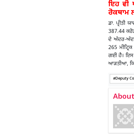
ਇਹ ਵੀ ਪੜ
ਰੋਕਥਾਮ ਲ
ਡਾ. ਪ੍ਰੀਤੀ ਯ
387.44 ਕਰੋ
ਦੇ ਅੰਦਰ-ਅੰਦ
265 ਮੀਟ੍ਰਿ
ਗਈ ਹੈ। ਇਸ ਮ
ਆੜਤੀਆ, ਕਿਸ
Deputy C
About