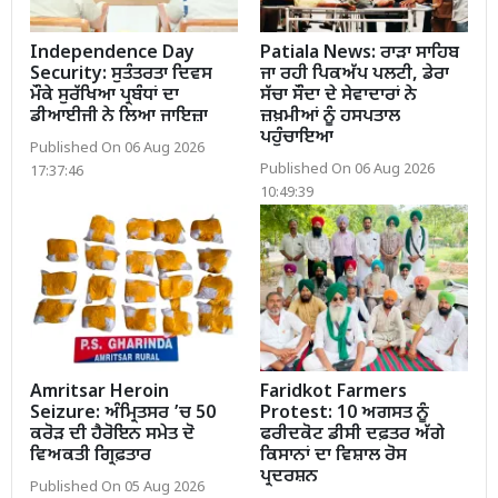
Independence Day
Patiala News: ਰਾੜਾ ਸਾਹਿਬ
Security: ਸੁਤੰਤਰਤਾ ਦਿਵਸ
ਜਾ ਰਹੀ ਪਿਕਅੱਪ ਪਲਟੀ, ਡੇਰਾ
ਮੌਕੇ ਸੁਰੱਖਿਆ ਪ੍ਰਬੰਧਾਂ ਦਾ
ਸੱਚਾ ਸੌਦਾ ਦੇ ਸੇਵਾਦਾਰਾਂ ਨੇ
ਡੀਆਈਜੀ ਨੇ ਲਿਆ ਜਾਇਜ਼ਾ
ਜ਼ਖ਼ਮੀਆਂ ਨੂੰ ਹਸਪਤਾਲ
ਪਹੁੰਚਾਇਆ
Published On 06 Aug 2026
Published On 06 Aug 2026
17:37:46
10:49:39
Amritsar Heroin
Faridkot Farmers
Seizure: ਅੰਮ੍ਰਿਤਸਰ ’ਚ 50
Protest: 10 ਅਗਸਤ ਨੂੰ
ਕਰੋੜ ਦੀ ਹੈਰੋਇਨ ਸਮੇਤ ਦੋ
ਫਰੀਦਕੋਟ ਡੀਸੀ ਦਫ਼ਤਰ ਅੱਗੇ
ਵਿਅਕਤੀ ਗ੍ਰਿਫ਼ਤਾਰ
ਕਿਸਾਨਾਂ ਦਾ ਵਿਸ਼ਾਲ ਰੋਸ
ਪ੍ਰਦਰਸ਼ਨ
Published On 05 Aug 2026