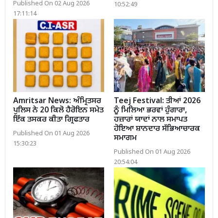
Published On 02 Aug 2026
10:52:49
17:11:14
Amritsar News: ਅੰਮ੍ਰਿਤਸਰ
Teej Festival: ਤੀਆਂ 2026
ਪੁਲਿਸ ਨੇ 20 ਕਿਲੋ ਹੈਰੋਇਨ ਸਮੇਤ
ਨੂੰ ਮਿਲਿਆ ਭਰਵਾਂ ਹੁੰਗਾਰਾ,
ਇੱਕ ਤਸਕਰ ਕੀਤਾ ਗ੍ਰਿਫਤਾਰ
ਹਜ਼ਾਰਾਂ ਯਾਦਾਂ ਨਾਲ ਸਮਾਪਤ
ਹੋਇਆ ਸ਼ਾਨਦਾਰ ਸੱਭਿਆਚਾਰਕ
Published On 01 Aug 2026
ਸਮਾਗਮ
15:30:23
Published On 01 Aug 2026
20:54:04