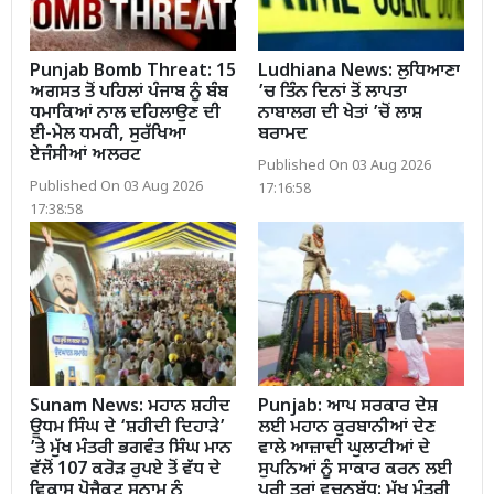
Punjab Bomb Threat: 15
Ludhiana News: ਲੁਧਿਆਣਾ
ਅਗਸਤ ਤੋਂ ਪਹਿਲਾਂ ਪੰਜਾਬ ਨੂੰ ਬੰਬ
’ਚ ਤਿੰਨ ਦਿਨਾਂ ਤੋਂ ਲਾਪਤਾ
ਧਮਾਕਿਆਂ ਨਾਲ ਦਹਿਲਾਉਣ ਦੀ
ਨਾਬਾਲਗ ਦੀ ਖੇਤਾਂ ’ਚੋਂ ਲਾਸ਼
ਈ-ਮੇਲ ਧਮਕੀ, ਸੁਰੱਖਿਆ
ਬਰਾਮਦ
ਏਜੰਸੀਆਂ ਅਲਰਟ
Published On 03 Aug 2026
Published On 03 Aug 2026
17:16:58
17:38:58
Sunam News: ਮਹਾਨ ਸ਼ਹੀਦ
Punjab: ਆਪ ਸਰਕਾਰ ਦੇਸ਼
ਊਧਮ ਸਿੰਘ ਦੇ ‘ਸ਼ਹੀਦੀ ਦਿਹਾੜੇ’
ਲਈ ਮਹਾਨ ਕੁਰਬਾਨੀਆਂ ਦੇਣ
’ਤੇ ਮੁੱਖ ਮੰਤਰੀ ਭਗਵੰਤ ਸਿੰਘ ਮਾਨ
ਵਾਲੇ ਆਜ਼ਾਦੀ ਘੁਲਾਟੀਆਂ ਦੇ
ਵੱਲੋਂ 107 ਕਰੋੜ ਰੁਪਏ ਤੋਂ ਵੱਧ ਦੇ
ਸੁਪਨਿਆਂ ਨੂੰ ਸਾਕਾਰ ਕਰਨ ਲਈ
ਵਿਕਾਸ ਪ੍ਰੋਜੈਕਟ ਸੁਨਾਮ ਨੂੰ
ਪੂਰੀ ਤਰ੍ਹਾਂ ਵਚਨਬੱਧ: ਮੁੱਖ ਮੰਤਰੀ