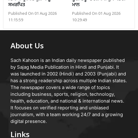
ਸਮਰਪਿਤ
ਮਾਨ
Published On 01 Aug 2026
Published On 01 Aug 2026
11:15:59
10:29:49
About Us
Sach Kahoon is an Indian daily newspaper published
by Sajag Media Publication in Hindi and Punjabi. It
was launched in 2002 (Hindi) and 2003 (Punjabi) and
has a strong readership across multiple Indian states.
The newspaper covers a wide range of topics
including business, sports, religion, technology,
health, education, and national & international news.
It focuses on verified reporting and unbiased
journalism, with a team working 24/7 and a growing
digital presence.
Links