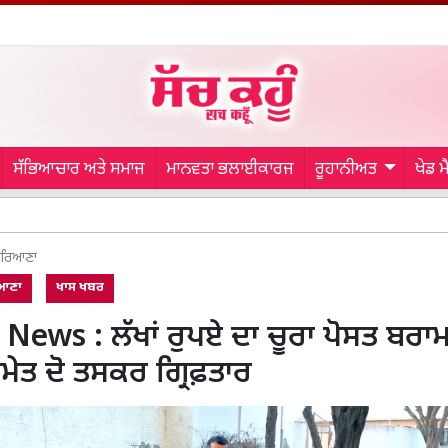
ਸੱਭਿਆਚਾਰ ਅਤੇ ਸਮਾਜ
ਮਾਨਵਤਾ ਭਲਾਈਕਾਰਜ
ਰੂਹਾਨੀਅਤ
ਖੇਡ 
Sai Sudhars
ਰਿਆਣਾ
ਆਣਾ
ਖਾਸ ਖਬਰ
News : ਲੱਖਾਂ ਰੁਪਏ ਦਾ ਚੂਰਾ ਪੋਸਤ ਬਰਾ
ੇਤ ਦੋ ਤਸਕਰ ਗ੍ਰਿਫ਼ਤਾਰ