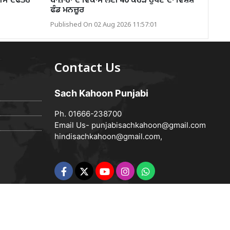
ੀਐਮ ਦਫਤਰ
ਬਾਜ਼ਾਰਾਂ ਦੇ ਵਿਕਾਸ ਲਈ 40 ਕਰੋੜ ਰੁਪਏ ਦਾ ਵਿਸ਼ੇਸ਼
ਫੰਡ ਮਨਜ਼ੂਰ
Published On 02 Aug 2026 11:57:01
Contact Us
Sach Kahoon Punjabi
Ph. 01666-238700
Email Us-
punjabisachkahoon@gmail.com
hindisachkahoon@gmail.com
,