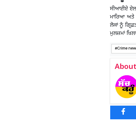
ਸੀਆਈਏ ਏਲਨਾਬ
ਮਾਰਿਆ ਅਤੇ ਵੱ
ਲੋਕਾਂ ਨੂੰ ਗ੍
ਮੁਲਜ਼ਮਾਂ ਖ਼
Crime new
About