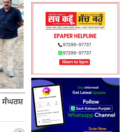
 ਸੰਘਰਸ਼