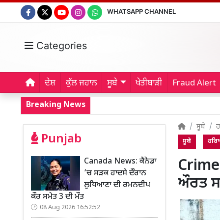
WHATSAPP CHANNEL
Categories
ਦੇਸ਼
ਕੁੱਲ ਜਹਾਨ
ਸੂਬੇ
ਖੇਤੀਬਾੜੀ
Fraud Alert
Breaking News
ਸੂਬੇ
ਹ
Punjab
ਸੂਬੇ
ਹਰਿ
Canada News: ਕੈਨੇਡਾ
Crime 
’ਚ ਸੜਕ ਹਾਦਸੇ ਦੌਰਾਨ
ਔਰਤ ਸਮ
ਲੁਧਿਆਣਾ ਦੀ ਰਮਨਦੀਪ
ਕੌਰ ਸਮੇਤ 3 ਦੀ ਮੌਤ
08 Aug 2026 16:52:52