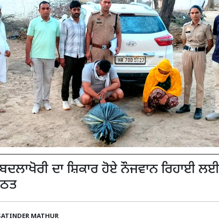
ਦਲਾਖੋਰੀ ਦਾ ਸ਼ਿਕਾਰ ਹੋਏ ਨੌਜਵਾਨ ਰਿਹਾਈ ਲਈ
ਗਠਤ
SATINDER MATHUR