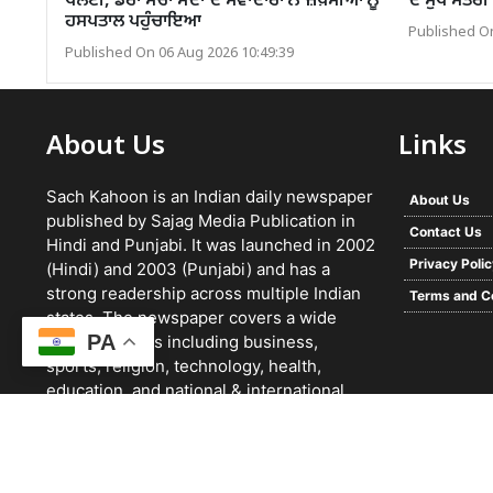
ਪਲਟੀ, ਡੇਰਾ ਸੱਚਾ ਸੌਦਾ ਦੇ ਸੇਵਾਦਾਰਾਂ ਨੇ ਜ਼ਖ਼ਮੀਆਂ ਨੂੰ
ਦੇ ਮੁੱਖ ਮੰਤਰ
ਹਸਪਤਾਲ ਪਹੁੰਚਾਇਆ
Published On
Published On 06 Aug 2026 10:49:39
About Us
Links
Sach Kahoon is an Indian daily newspaper
About Us
published by Sajag Media Publication in
Contact Us
Hindi and Punjabi. It was launched in 2002
Privacy Poli
(Hindi) and 2003 (Punjabi) and has a
strong readership across multiple Indian
Terms and C
states. The newspaper covers a wide
PA
range of topics including business,
sports, religion, technology, health,
education, and national & international
news. It focuses on verified reporting and
unbiased journalism, with a team working
24/7 and a growing digital presence.