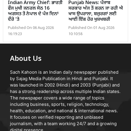
Indian Army Chief: ਭਾਰਤੀ
Punjab News: ਪੰਜਾਬ
ਫੌਜ ਮੁਖੀ ਜਨਰਲ ਸੇਠ 16
ਸਰਕਾਰ ਅੱਜ ਤੋਂ ਕਰਨ ਜਾ ਰਹੀ ਐ
ਅਗਸਤ ਤੋਂ ਨੇਪਾਲ ਦੇ ਪੰਜ ਦਿਨਾਂ
ਖਾਸ ਉਪਰਾਲਾ, ਬਜ਼ੁਰਗਾਂ ਲਈ
ਦੌਰੇ ’ਤੇ
ਆਈ ਇੱਕ ਹੋਰ ਖੁਸ਼ਖਬਰੀ
Published On 06 Aug 2026
Published On 01 Aug 2026
16:19:23
10:10:58
About Us
Sach Kahoon is an Indian daily newspaper published
by Sajag Media Publication in Hindi and Punjabi. It
was launched in 2002 (Hindi) and 2003 (Punjabi) and
has a strong readership across multiple Indian states.
The newspaper covers a wide range of topics
including business, sports, religion, technology,
health, education, and national & international news.
It focuses on verified reporting and unbiased
journalism, with a team working 24/7 and a growing
digital presence.