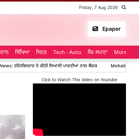
Friday, 7 Aug 2026
Epaper
ਮੈਦਾਨ
ਸਿੱਖਿਆ
ਸਿਹਤ
Tech - Auto
ਸੈਰ-ਸਪਾਟਾ
More...
ੀਲਦਾਰ ਨੇ ਕੀਤੀ ਸਿਆਸੀ ਪਾਰਟੀਆਂ ਨਾਲ ਬੈਠਕ
Mohali Police: ਮੋਹਾਲੀ ਪੁਲਿ
Click to Watch This Video on Youtube