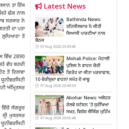
Latest News
ਕਿਸਾਨ ਤਾਂ ਇੱਕ
ਜਿਹੇ ਢੰਗ ਨਾਲ
Bathinda News:
ਜਾਬ ਸਰਕਾਰ ਨੇ
ਤਹਿਸੀਲਦਾਰ ਨੇ ਕੀਤੀ
ਗਿਣਤੀ ਦਾ ਪਤਾ
ਸਿਆਸੀ ਪਾਰਟੀਆਂ ਨਾਲ
 ਲੁਧਿਆਣਾ ਤੋਂ
ਬੈਠਕ
07 Aug 2026 23:09:45
ਜਿਸ ਵਿੱਚ 2890
Mohali Police: ਮੋਹਾਲੀ
ਿਤੇ ਵੱਧ ਬਣਦੀ
ਪੁਲਿਸ ਨੇ ਵਾਹਨ ਚੋਰੀ
ਦੇਣ ਤੋਂ ਇਲਾਵਾ
ਗਿਰੋਹ ਦਾ ਕੀਤਾ ਪਰਦਾਫਾਸ਼,
10 ਚੋਰੀਸ਼ੁਦਾ ਵਾਹਨਾਂ ਸਮੇਤ ਦੋ ਕਾਬੂ
ੀ ਯੂਨੀਵਰਸਿਟੀ
07 Aug 2026 20:49:39
ਟੀ ਅੰਮ੍ਰਿਤਸਰ
Abohar News: ਅਬੋਹਰ
ਰੇਲਵੇ ਸਟੇਸ਼ਨ ’ਤੇ ਸੁਰੱਖਿਆ
ਵਿੱਚੋਂ ਸੰਗਰੂਰ
ਸਖ਼ਤ, ਵਿਸ਼ੇਸ਼ ਚੈਕਿੰਗ ਮੁਹਿੰਮ
 ਸ੍ਰੀ ਮੁਕਤਸਰ
07 Aug 2026 20:02:48
ਵ ਯੂਨੀਵਰਸਿਟੀ