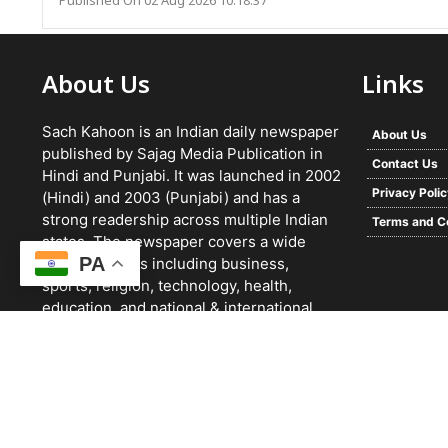
Published On 02 Aug 2026 10:18:37
About Us
Links
Sach Kahoon is an Indian daily newspaper
About Us
published by Sajag Media Publication in
Contact Us
Hindi and Punjabi. It was launched in 2002
Privacy Poli
(Hindi) and 2003 (Punjabi) and has a
strong readership across multiple Indian
Terms and C
states. The newspaper covers a wide
PA
range of topics including business,
sports, religion, technology, health,
education, and national & international
news. It focuses on verified reporting and
unbiased journalism, with a team working
24/7 and a growing digital presence.
© 2026 -
Sach Kahoon Punjabi