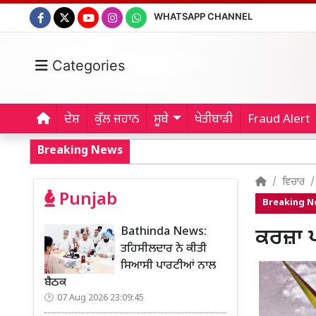
WHATSAPP CHANNEL
Categories
ਦੇਸ਼
ਕੁੱਲ ਜਹਾਨ
ਸੂਬੇ
ਖੇਤੀਬਾੜੀ
Fraud Alert
Breaking News
ਵਿਚਾਰ
Punjab
Breaking 
Bathinda News:
ਕਰਜ਼ਾ ਪ
ਤਹਿਸੀਲਦਾਰ ਨੇ ਕੀਤੀ
ਸਿਆਸੀ ਪਾਰਟੀਆਂ ਨਾਲ
ਬੈਠਕ
07 Aug 2026 23:09:45