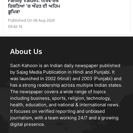
Family Values: ਪਰਿਵਾਰਕ
ਰਿਸ਼ਤਿਆਂ ’ਚ ਔਰਤ ਦੀ ਅਹਿਮ
ਭੂਮਿਕਾ
Published On 08 Aug 2026
09:43:18
About Us
Sach Kahoon is an Indian daily newspaper published
by Sajag Media Publication in Hindi and Punjabi. It
was launched in 2002 (Hindi) and 2003 (Punjabi) and
has a strong readership across multiple Indian states.
The newspaper covers a wide range of topics
including business, sports, religion, technology,
health, education, and national & international news.
It focuses on verified reporting and unbiased
journalism, with a team working 24/7 and a growing
digital presence.