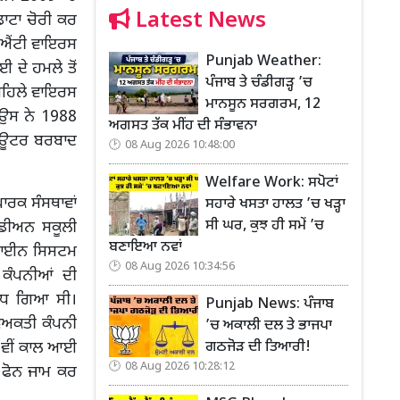
Latest News
ਡਾਟਾ ਚੋਰੀ ਕਰ
ੀ ਐਂਟੀ ਵਾਇਰਸ
Punjab Weather:
 ਦੇ ਹਮਲੇ ਤੋਂ
ਪੰਜਾਬ ਤੇ ਚੰਡੀਗੜ੍ਹ ’ਚ
ਪਹਿਲੇ ਵਾਇਰਸ
ਮਾਨਸੂਨ ਸਰਗਰਮ, 12
 ਉਸ ਨੇ 1988
ਅਗਸਤ ਤੱਕ ਮੀਂਹ ਦੀ ਸੰਭਾਵਨਾ
ਪਿਊਟਰ ਬਰਬਾਦ
08 Aug 2026 10:48:00
Welfare Work: ਸਪੋਟਾਂ
ਾਰਕ ਸੰਸਥਾਵਾਂ
ਸਹਾਰੇ ਖਸਤਾ ਹਾਲਤ ’ਚ ਖੜ੍ਹਾ
ਸੀ ਘਰ, ਕੁਝ ਹੀ ਸਮੇਂ ’ਚ
ੇਡੀਅਨ ਸਕੂਲੀ
ਬਣਾਇਆ ਨਵਾਂ
ਨਲਾਈਨ ਸਿਸਟਮ
08 Aug 2026 10:34:56
ਕੰਪਨੀਆਂ ਦੀ
 ਵਧ ਗਿਆ ਸੀ।
Punjab News: ਪੰਜਾਬ
ਵਿਅਕਤੀ ਕੰਪਨੀ
’ਚ ਅਕਾਲੀ ਦਲ ਤੇ ਭਾਜਪਾ
ਗਠਜੋੜ ਦੀ ਤਿਆਰੀ!
101ਵੀਂ ਕਾਲ ਆਈ
08 Aug 2026 10:28:12
 ਫੋਨ ਜਾਮ ਕਰ