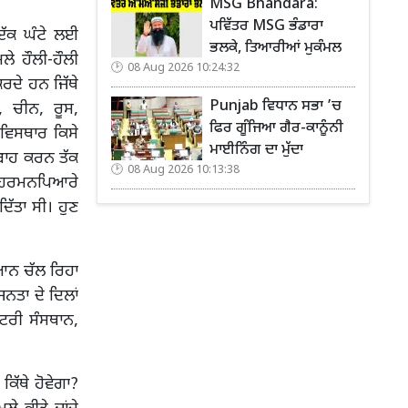
MSG Bhandara:
ਪਵਿੱਤਰ MSG ਭੰਡਾਰਾ
ਇੱਕ ਘੰਟੇ ਲਈ
ਭਲਕੇ, ਤਿਆਰੀਆਂ ਮੁਕੰਮਲ
ੇ ਹੌਲੀ-ਹੌਲੀ
08 Aug 2026 10:24:32
ਰਦੇ ਹਨ ਜਿੱਥੇ
Punjab ਵਿਧਾਨ ਸਭਾ ’ਚ
 ਚੀਨ, ਰੂਸ,
ਫਿਰ ਗੂੰਜਿਆ ਗੈਰ-ਕਾਨੂੰਨੀ
ਵਿਸਥਾਰ ਕਿਸੇ
ਮਾਈਨਿੰਗ ਦਾ ਮੁੱਦਾ
ਤਬਾਹ ਕਰਨ ਤੱਕ
08 Aug 2026 10:13:38
ਚ ਹਰਮਨਪਿਆਰੇ
ਦਿੱਤਾ ਸੀ। ਹੁਣ
ਿਆਨ ਚੱਲ ਰਿਹਾ
 ਜਨਤਾ ਦੇ ਦਿਲਾਂ
ਟਰੀ ਸੰਸਥਾਨ,
ਿੱਥੇ ਹੋਵੇਗਾ?