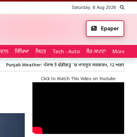
Saturday, 8 Aug 2026
Epaper
ਮੈਦਾਨ
ਸਿੱਖਿਆ
ਸਿਹਤ
Tech - Auto
ਸੈਰ-ਸਪਾਟਾ
More...
eather: ਪੰਜਾਬ ਤੇ ਚੰਡੀਗੜ੍ਹ ’ਚ ਮਾਨਸੂਨ ਸਰਗਰਮ, 12 ਅਗਸਤ ਤੱਕ ਮੀਂਹ ਦੀ ਸੰਭਾਵਨ
Click to Watch This Video on Youtube