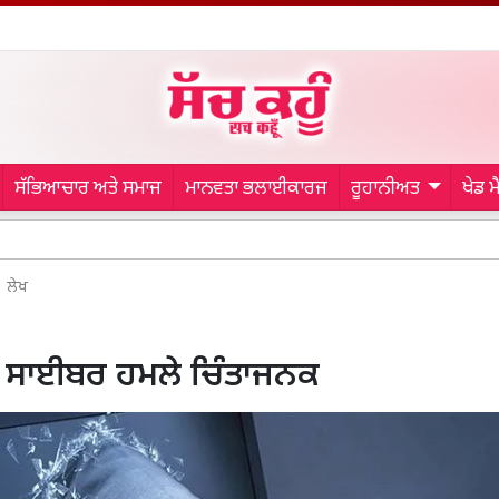
ਸੱਭਿਆਚਾਰ ਅਤੇ ਸਮਾਜ
ਮਾਨਵਤਾ ਭਲਾਈਕਾਰਜ
ਰੂਹਾਨੀਅਤ
ਖੇਡ 
Punjab W
ਲੇਖ
ੇ ਸਾਈਬਰ ਹਮਲੇ ਚਿੰਤਾਜਨਕ