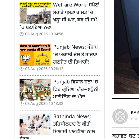
Welfare Work: ਸਪੋਟਾਂ
ਸਹਾਰੇ ਖਸਤਾ ਹਾਲਤ ’ਚ
ਖੜ੍ਹਾ ਸੀ ਘਰ, ਕੁਝ ਹੀ ਸਮੇਂ
’ਚ ਬਣਾਇਆ ਨਵਾਂ
08 Aug 2026 10:34:56
Punjab News: ਪੰਜਾਬ
’ਚ ਅਕਾਲੀ ਦਲ ਤੇ ਭਾਜਪਾ
ਗਠਜੋੜ ਦੀ ਤਿਆਰੀ!
08 Aug 2026 10:28:12
Punjab ਵਿਧਾਨ ਸਭਾ ’ਚ
ਫਿਰ ਗੂੰਜਿਆ ਗੈਰ-ਕਾਨੂੰਨੀ
ਮਾਈਨਿੰਗ ਦਾ ਮੁੱਦਾ
08 Aug 2026 10:13:38
BY
Bathinda News:
PUB
ਤਹਿਸੀਲਦਾਰ ਨੇ ਕੀਤੀ
ਸਿਆਸੀ ਪਾਰਟੀਆਂ ਨਾਲ
ਕਹਾਵਤ ਬਣ ਗਈ