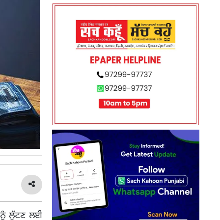
ਨੂੰ ਲੁੱਟਣ ਲਈ