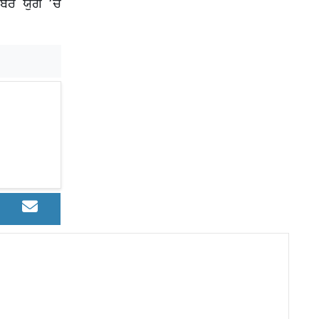
ਬਰ ਯੁੱਗ ‘ਚ