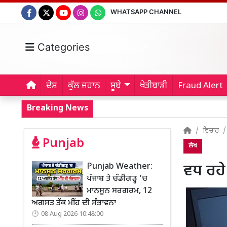
WHATSAPP CHANNEL
Categories
ਦੇਸ਼
ਕੁੱਲ ਜਹਾਨ
ਸੂਬੇ
ਖੇਤੀਬਾੜੀ
Fraud Alert
Breaking News
ਵਿਚਾਰ
Punjab
ਲੇਖ
Punjab Weather:
ਵਧ ਰਹ
ਪੰਜਾਬ ਤੇ ਚੰਡੀਗੜ੍ਹ ’ਚ
ਮਾਨਸੂਨ ਸਰਗਰਮ, 12
ਅਗਸਤ ਤੱਕ ਮੀਂਹ ਦੀ ਸੰਭਾਵਨਾ
08 Aug 2026 10:48:00