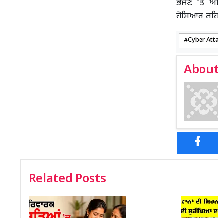
ਭੇਜਣ ‘ਤੇ 
ਹੋਸ਼ਿਆਰ ਰਹਿ
Cyber Att
About
Related Posts