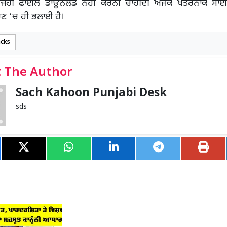
ਅਜਿਹੀ ਫਾਈਲ ਡਾਊਨਲੋਡ ਨਹੀਂ ਕਰਨੀ ਚਾਹੀਦੀ ਅਜੋਕੇ ਖਤਰਨਾਕ ਸਾਈ
ਣ ‘ਚ ਹੀ ਭਲਾਈ ਹੈ।
acks
 The Author
Sach Kahoon Punjabi Desk
sds