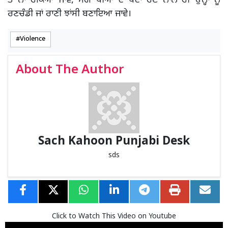
ਤੋਂ ਨਾ ਰੋਕਿਆ ਜਾਵੇ, ਸਗੋਂ ਧੀਆਂ ਦੇ ਪੈਦਾ ਹੋਣ ਨਾਲ ਹੀ ਉਨ੍ਹਾਂ ਨੂੰ
ਰਣਚੰਡੀ ਜਾਂ ਰਾਣੀ ਝਾਂਸੀ ਬਣਾਇਆ ਜਾਵੇ।
Violence
About The Author
Sach Kahoon Punjabi Desk
sds
Click to Watch This Video on Youtube