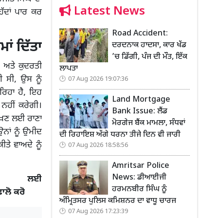
Latest News
ਹੱਦਾਂ ਪਾਰ ਕਰ
Road Accident:
ਾਂ ਦਿੱਤਾ
ਦਰਦਨਾਕ ਹਾਦਸਾ, ਕਾਰ ਖੱਡ
’ਚ ਡਿੱਗੀ, ਪੰਜ ਦੀ ਮੌਤ, ਇੱਕ
ੀ ਅਤੇ ਕੁਦਰਤੀ
ਲਾਪਤਾ
 ਸੀ, ਉਸ ਨੂੰ
07 Aug 2026 19:07:36
 ਰਿਹਾ ਹੈ, ਇਹ
Land Mortgage
ਨਹੀਂ ਕਰੇਗੀ।
Bank Issue: ਲੈਂਡ
ਰੱਖਣ ਲਈ ਰਾਣਾ
ਮੋਰਗੇਜ ਬੈਂਕ ਮਾਮਲਾ, ਸੰਧਵਾਂ
ਉਨਾਂ ਨੂੰ ਉਮੀਦ
ਦੀ ਰਿਹਾਇਸ਼ ਅੱਗੇ ਧਰਨਾ ਤੀਜੇ ਦਿਨ ਵੀ ਜਾਰੀ
ਤੇ ਵਾਅਦੇ ਨੂੰ
07 Aug 2026 18:58:56
Amritsar Police
News: ਡੀਆਈਜੀ
 ਲਈ
ਹਰਮਨਬੀਰ ਸਿੰਘ ਨੂੰ
ਫਾਲੋ ਕਰੋ
ਅੰਮ੍ਰਿਤਸਰ ਪੁਲਿਸ ਕਮਿਸ਼ਨਰ ਦਾ ਵਾਧੂ ਚਾਰਜ
07 Aug 2026 17:23:39