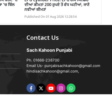
ਮ ਕੋਰਟ ’ਚ
LPG Cylinder Price: LPG ਗੈਸ ਸਿਲੰਡਰ
ਾ ’ਚ ਬਿੱਲ
ਦੀਆਂ ਕੀਮਤਾਂ 200 ਰੁਪਏ ਤੋਂ ਵੱਧ ਘਟੀਆਂ, ਜਾਣੋ
ਨਵੀਆਂ ਕੀਮਤਾਂ
Published On 01 Aug 2026 12:28:54
Contact Us
Sach Kahoon Punjabi
Ph. 01666-238700
Email Us-
punjabisachkahoon@gmail.com
hindisachkahoon@gmail.com
,