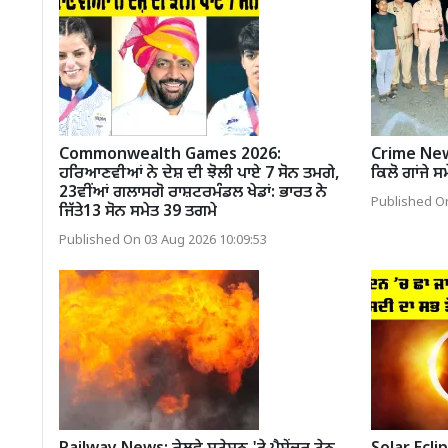
Commonwealth Games 2026:
Crime News
ਹਰਿਆਣਵੀਆਂ ਨੇ ਦੇਸ਼ ਦੀ ਝੋਲੀ ਪਾਏ 7 ਸੋਨ ਤਮਗੇ,
ਕਿਲੋ ਗਾਂਜੇ ਸ
23ਵੀਂਆਂ ਗਲਾਸਗੋ ਰਾਸ਼ਟਰਮੰਡਲ ਖੇਡਾਂ: ਭਾਰਤ ਨੇ
Published On
ਜਿੱਤੇ13 ਸੋਨ ਸਮੇਤ 39 ਤਗਮੇ
Published On 03 Aug 2026 10:09:53