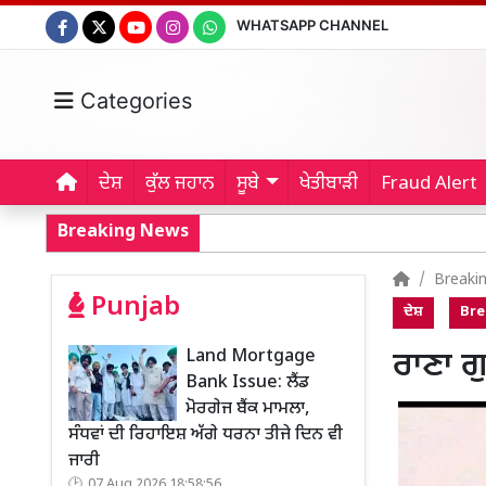
WHATSAPP CHANNEL
Categories
ਦੇਸ਼
ਕੁੱਲ ਜਹਾਨ
ਸੂਬੇ
ਖੇਤੀਬਾੜੀ
Fraud Alert
Breaking News
Breaki
Punjab
ਦੇਸ਼
Bre
Land Mortgage
ਰਾਣਾ ਗ
Bank Issue: ਲੈਂਡ
ਮੋਰਗੇਜ ਬੈਂਕ ਮਾਮਲਾ,
ਸੰਧਵਾਂ ਦੀ ਰਿਹਾਇਸ਼ ਅੱਗੇ ਧਰਨਾ ਤੀਜੇ ਦਿਨ ਵੀ
ਜਾਰੀ
07 Aug 2026 18:58:56