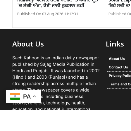
Railway News: ਰੇਲਵੇ ਸਟੇਸ਼ਨ 'ਤੇ ਪੈਸੇਂਜਰ ਟ੍ਰੇਨ
Solar Eclip
'ਚ ਲੱਗੀ ਅੱਗ, ਕੋਈ ਜਾਨੀ ਨੁਕਸਾਨ ਨਹੀਂ
ਰਿਹੈ ਸਦੀ ਦਾ 
Published On 03 Aug 2026 11:12:31
Published On
About Us
Links
Sach Kahoon is an Indian daily newspaper
About Us
published by Sajag Media Publication in
Contact Us
Hindi and Punjabi. It was launched in 2002
Privacy Poli
(Hindi) and 2003 (Punjabi) and has a
strong readership across multiple Indian
Terms and C
states. The newspaper covers a wide
PA
range of topics including business,
sports, religion, technology, health,
education, and national & international
news. It focuses on verified reporting and
unbiased journalism, with a team working
24/7 and a growing digital presence.