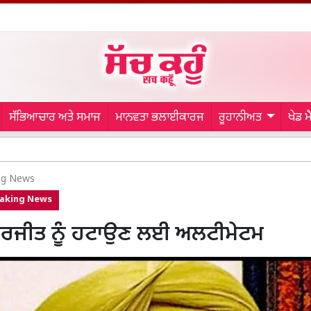
ਸੱਭਿਆਚਾਰ ਅਤੇ ਸਮਾਜ
ਮਾਨਵਤਾ ਭਲਾਈਕਾਰਜ
ਰੂਹਾਨੀਅਤ
ਖੇਡ 
Road Acci
ng News
aking News
ੁਰਜੀਤ ਨੂੰ ਹਟਾਉਣ ਲਈ ਅਲਟੀਮੇਟਮ