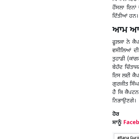
ਹੌਂਸਲਾ ਇਨਾਂ
ਦਿੱਤੀਆਂ ਹਨ।
ਆਮ ਆਦਮੀ
ਫੂਲਕਾ ਨੇ ਕੈ
ਵਸੀਲਿਆਂ ਦੀ
ਤੁਹਾਡੀ (ਕਾਂ
ਬੇਹੱਦ ਚਿੰਤ
ਇਸ ਲਈ ਕੈਪਟਨ
ਗੁਰਜੀਤ ਸਿੰਘ 
ਹੈ ਕਿ ਕੈਪਟਨ
ਨਿਭਾਉਣਗੇ।
ਹ
ਸਾਨੂੰ
Face
Rana Gurji