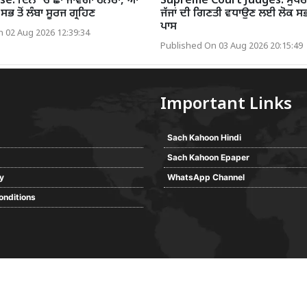
se: ਦਿਨ ’ਚ ਛਾ ਜਾਵੇਗਾ ਹਨੇਰਾ, ਆ
Supreme Court Judges: ਸੁਪਰੀ
ਸਭ ਤੋਂ ਲੰਬਾ ਸੂਰਜ ਗ੍ਰਹਿਣ
ਜੱਜਾਂ ਦੀ ਗਿਣਤੀ ਵਧਾਉਣ ਲਈ ਲੋਕ ਸਭ
ਪਾਸ
 02 Aug 2026 12:39:34
Published On 03 Aug 2026 20:15:49
Important Links
Sach Kahoon Hindi
Sach Kahoon Epaper
cy
WhatsApp Channel
onditions