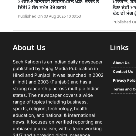
23ਵੀਂਆਂ ਗਲਾਸਗੋ ਰਾਸ਼ਟਰਮੰਡਲ ਖੇਡਾਂ: ਭਾਰਤ ਨੇ
ਮੁਲਾਕਾਤ, ਬੰ
ਜਿੱਤੇ13 ਸੋਨ ਸਮੇਤ 39 ਤਗਮੇ
ਨੈਣਾ ਦੇਵੀ ਮ
ਦੇਣ ਦੀ ਮੰਗ 
Published On 03 Aug 2026 10:09:53
Published On
About Us
Links
Sach Kahoon is an Indian daily newspaper
About Us
published by Sajag Media Publication in
Contact Us
Hindi and Punjabi. It was launched in 2002
Privacy Poli
(Hindi) and 2003 (Punjabi) and has a
strong readership across multiple Indian
Terms and C
states. The newspaper covers a wide
range of topics including business,
sports, religion, technology, health,
education, and national & international
news. It focuses on verified reporting and
unbiased journalism, with a team working
24/7 and a growing digital presence.