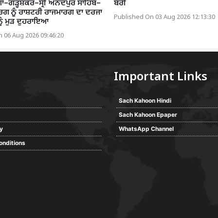
ਗਾ–ਗੜ੍ਹਸ਼ੰਕਰ–ਸ੍ਰੀ ਅਨੰਦਪੁਰ ਸਾਹਿਬ–
ਬਰੀ
ਾਰਗ ਨੂੰ ਰਾਸ਼ਟਰੀ ਰਾਜਮਾਰਗ ਦਾ ਦਰਜਾ
Published On 03 Aug 2026 12:13:30
ਨੂੰ ਮੁੜ ਦੁਹਰਾਇਆ
 06 Aug 2026 09:46:20
Important Links
Sach Kahoon Hindi
Sach Kahoon Epaper
cy
WhatsApp Channel
onditions