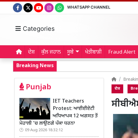
WHATSAPP CHANNEL
Categories
ਦੇਸ਼
ਕੁੱਲ ਜਹਾਨ
ਸੂਬੇ
ਖੇਤੀਬਾੜੀ
Fraud Alert
Breaking News
Breaki
Punjab
ਦੇਸ਼
Bre
IET Teachers
ਸੀਬੀਐਸ
Protest: ਆਈਈਏਟੀ
ਅਧਿਆਪਕ 12 ਅਗਸਤ ਤੋਂ
ਮੋਹਾਲੀ ’ਚ ਲਾਉਣਗੇ ਪੱਕਾ ਧਰਨਾ
09 Aug 2026 18:32:12