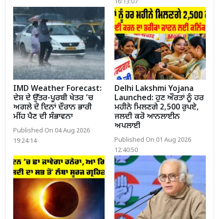
16:13:07
IMD Weather Forecast:
Delhi Lakshmi Yojana
ਦੇਸ਼ ਦੇ ਉੱਤਰ-ਪੂਰਬੀ ਖੇਤਰ ’ਚ
Launched: ਹੁਣ ਔਰਤਾਂ ਨੂੰ ਹਰ
ਅਗਲੇ ਦੋ ਦਿਨਾਂ ਦੌਰਾਨ ਭਾਰੀ
ਮਹੀਨੇ ਮਿਲਣਗੇ 2,500 ਰੁਪਏ,
ਮੀਂਹ ਪੈਣ ਦੀ ਸੰਭਾਵਨਾ
ਜਲਦੀ ਕਰੋ ਆਨਲਾਈਨ
ਅਪਲਾਈ
Published On 04 Aug 2026
Published On 01 Aug 2026
19:24:14
12:40:50