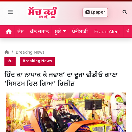
Epaper
ਦੇਸ਼
ਕੁੱਲ ਜਹਾਨ
ਸੂਬੇ
ਖੇਤੀਬਾੜੀ
Fraud Alert
ਸੱ
Breaking News
ਦੇਸ਼
Breaking News
ਹਿੰਦ ਕਾ ਨਾਪਾਕ ਕੋ ਜਵਾਬ’ ਦਾ ਦੂਜਾ ਵੀਡੀਓ ਗਾਣਾ
‘ਸਿਸਟਮ ਹਿਲ ਗਿਆ’ ਰਿਲੀਜ਼