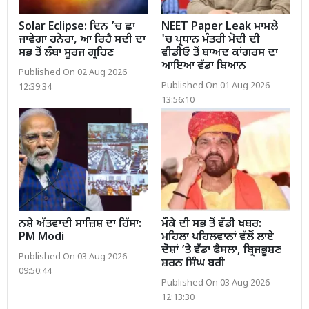
Solar Eclipse: ਦਿਨ ’ਚ ਛਾ
NEET Paper Leak ਮਾਮਲੇ
ਜਾਵੇਗਾ ਹਨੇਰਾ, ਆ ਰਿਹੈ ਸਦੀ ਦਾ
'ਚ ਪ੍ਰਧਾਨ ਮੰਤਰੀ ਮੋਦੀ ਦੀ
ਸਭ ਤੋਂ ਲੰਬਾ ਸੂਰਜ ਗ੍ਰਹਿਣ
ਵੀਡੀਓ ਤੋਂ ਬਾਅਦ ਕਾਂਗਰਸ ਦਾ
ਆਇਆ ਵੱਡਾ ਬਿਆਨ
Published On 02 Aug 2026
Published On 01 Aug 2026
12:39:34
13:56:10
ਨਸ਼ੇ ਅੱਤਵਾਦੀ ਸਾਜ਼ਿਸ਼ ਦਾ ਹਿੱਸਾ:
ਮੌਕੇ ਦੀ ਸਭ ਤੋਂ ਵੱਡੀ ਖਬਰ:
PM Modi
ਮਹਿਲਾ ਪਹਿਲਵਾਨਾਂ ਵੱਲੋਂ ਲਾਏ
ਦੋਸ਼ਾਂ ’ਤੇ ਵੱਡਾ ਫੈਸਲਾ, ਬ੍ਰਿਜਭੂਸ਼ਣ
Published On 03 Aug 2026
ਸ਼ਰਨ ਸਿੰਘ ਬਰੀ
09:50:44
Published On 03 Aug 2026
12:13:30