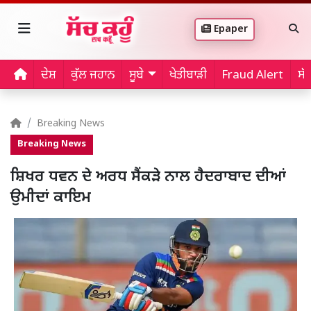
Epaper
ਦੇਸ਼
ਕੁੱਲ ਜਹਾਨ
ਸੂਬੇ
ਖੇਤੀਬਾੜੀ
Fraud Alert
ਸੱ
Breaking News
Breaking News
ਸ਼ਿਖਰ ਧਵਨ ਦੇ ਅਰਧ ਸੈਂਕੜੇ ਨਾਲ ਹੈਦਰਾਬਾਦ ਦੀਆਂ
ਉਮੀਦਾਂ ਕਾਇਮ