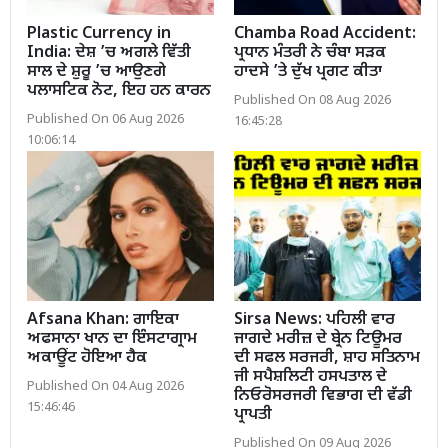
Plastic Currency in
Chamba Road Accident:
India: ਦੇਸ਼ ’ਚ ਅਗਲੇ ਵਿੱਤੀ
ਪ੍ਰਧਾਨ ਮੰਤਰੀ ਨੇ ਚੰਬਾ ਸੜਕ
ਸਾਲ ਦੇ ਸ਼ੁਰੂ ’ਚ ਆਉਣਗੇ
ਹਾਦਸੇ ’ਤੇ ਦੁੱਖ ਪ੍ਰਗਟ ਕੀਤਾ
ਪਲਾਸਟਿਕ ਨੋਟ, ਇਹ ਹਨ ਕਾਰਨ
Published On 08 Aug 2026
Published On 06 Aug 2026
16:45:28
10:06:14
Afsana Khan: ਗਾਇਕਾ
Sirsa News: ਪਹਿਲੀ ਵਾਰ
ਅਫਸਾਨਾ ਖਾਨ ਦਾ ਇੰਸਟਾਗ੍ਰਾਮ
ਜਾਗਦੇ ਮਰੀਜ਼ ਦੇ ਬ੍ਰੇਨ ਟਿਊਮਰ
ਅਕਾਊਂਟ ਹੋਇਆ ਹੈਕ
ਦੀ ਸਫਲ ਸਰਜਰੀ, ਸ਼ਾਹ ਸਤਿਨਾਮ
ਜੀ ਸਪੈਸ਼ਲਿਟੀ ਹਸਪਤਾਲ ਦੇ
Published On 04 Aug 2026
ਨਿਓਰੋਸਰਜਰੀ ਵਿਭਾਗ ਦੀ ਵੱਡੀ
15:46:46
ਪ੍ਰਾਪਤੀ
Published On 09 Aug 2026