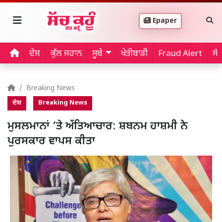
Epaper
ਦੇਸ਼
ਕੁੱਲ ਜਹਾਨ
ਸੂਬੇ
ਖੇਤੀਬਾੜੀ
Fraud Alert
ਸੱ
Breaking News
ਦੇਸ਼
Breaking News
ਮੁਸਲਮਾਨਾਂ ‘ਤੇ ਅੱਤਿਆਚਾਰ: ਸ਼ਬਨਮ ਹਾਸ਼ਮੀ ਨੇ
ਪੁਰਸਕਾਰ ਵਾਪਸ ਕੀਤਾ