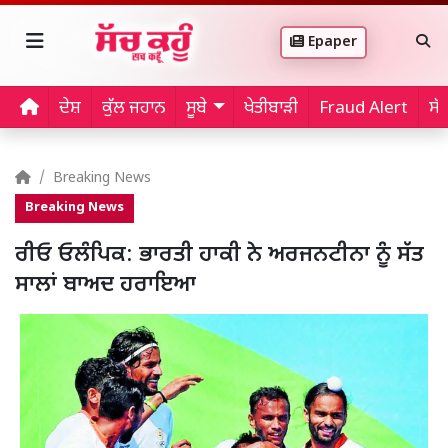
Epaper
ਦੇਸ਼
ਕੁੱਲ ਜਹਾਨ
ਸੂਬੇ
ਖੇਤੀਬਾੜੀ
Fraud Alert
ਸੱ
Breaking News
Breaking News
ਰੀਓ ਓਲੰਪਿਕ: ਭਾਰਤੀ ਹਾਕੀ ਨੇ ਅਰਜਨਟੀਨਾ ਨੂੰ ਸੱਤ
ਸਾਲਾਂ ਬਾਅਦ ਹਰਾਇਆ