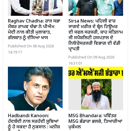
Raghav Chadha: ਰਾਜ ਸਭਾ
Sirsa News: ਪਹਿਲੀ ਵਾਰ
ਮੈਂਬਰ ਰਾਘਵ ਚੱਢਾ ਨੇ ਪੀਐਮ
ਜਾਗਦੇ ਮਰੀਜ਼ ਦੇ ਬ੍ਰੇਨ ਟਿਊਮਰ
ਮੋਦੀ ਨਾਲ ਕੀਤੀ ਮੁਲਾਕਾਤ,
ਦੀ ਸਫਲ ਸਰਜਰੀ, ਸ਼ਾਹ ਸਤਿਨਾਮ
ਗੱਲਬਾਤ ਨੂੰ ਦੱਸਿਆ ਖਾਸ
ਜੀ ਸਪੈਸ਼ਲਿਟੀ ਹਸਪਤਾਲ ਦੇ
ਨਿਓਰੋਸਰਜਰੀ ਵਿਭਾਗ ਦੀ ਵੱਡੀ
Published On 08 Aug 2026
ਪ੍ਰਾਪਤੀ
14:19:17
Published On 09 Aug 2026
16:31:01
Hadbandi Kanoon:
MSG Bhandara: ਪਵਿੱਤਰ
ਹੱਦਬੰਦੀ ਨਾਲ ਸਰਹੱਦੀ ਸੂਬਿਆਂ
MSG ਭੰਡਾਰਾ ਭਲਕੇ, ਤਿਆਰੀਆਂ
ਨੂੰ ਹੋ ਸਕਦਾ ਹੈ ਨੁਕਸਾਨ : ਮਨੀਸ਼
ਮੁਕੰਮਲ