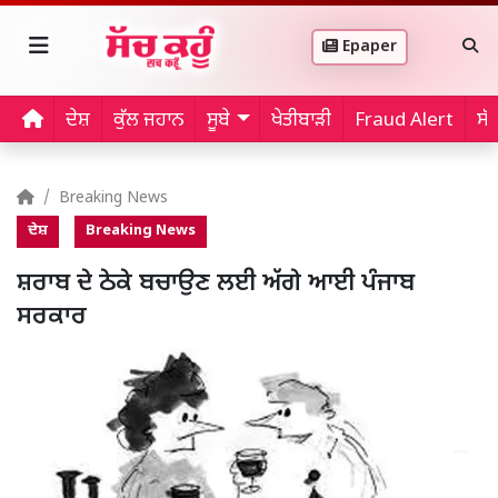
Epaper
ਦੇਸ਼
ਕੁੱਲ ਜਹਾਨ
ਸੂਬੇ
ਖੇਤੀਬਾੜੀ
Fraud Alert
ਸੱ
Breaking News
ਦੇਸ਼
Breaking News
ਸ਼ਰਾਬ ਦੇ ਠੇਕੇ ਬਚਾਉਣ ਲਈ ਅੱਗੇ ਆਈ ਪੰਜਾਬ
ਸਰਕਾਰ