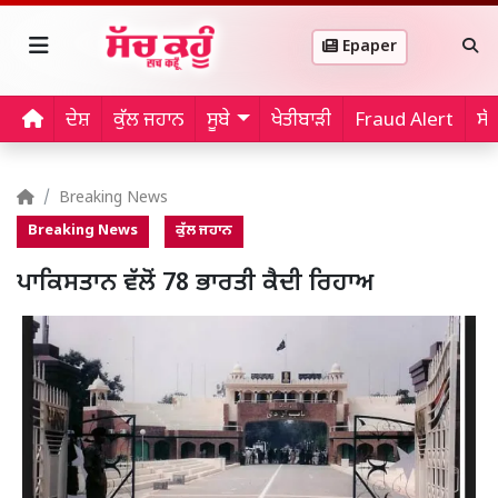
Epaper
ਦੇਸ਼
ਕੁੱਲ ਜਹਾਨ
ਸੂਬੇ
ਖੇਤੀਬਾੜੀ
Fraud Alert
ਸੱ
Breaking News
Breaking News
ਕੁੱਲ ਜਹਾਨ
ਪਾਕਿਸਤਾਨ ਵੱਲੋਂ 78 ਭਾਰਤੀ ਕੈਦੀ ਰਿਹਾਅ