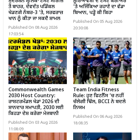
ਸੁਦਰਸ਼ਨ ਸ਼੍ਰੀਲੰਕਾ ਟੈਸਟ ਸੀਰੀਜ਼
ਸੂਰਿਆਵੰਸ਼ੀ ਦੇ ਟੈਸਟ ਕਰੀਅਰ
ਤੋਂ ਬਾਹਰ, ਦੇਵਦੱਤ ਪਡਿੱਕਲ
’ਤੇ ਅਜਿੰਕਿਆ ਰਹਾਣੇ ਦਾ ਵੱਡਾ
ਖੇਡਣਗੇ ਨੰਬਰ-3 ’ਤੇ, ਸਰਫਰਾਜ਼
ਬਿਆਨ, ਪੜ੍ਹੋ ਕੀ ਕਿਹਾ
ਖਾਨ ਨੂੰ ਕੀਤਾ ਜਾ ਸਕਦੈ ਸ਼ਾਮਲ
Published On 05 Aug 2026
Published On 08 Aug 2026
20:30:08
17:03:54
Commonwealth Games
Team India Fitness
2030 Host Country:
Rule: ਹੁਣ ਫਿਟਨੈੱਸ ’ਚ ਨਹੀਂ
ਰਾਸ਼ਟਰਮੰਡਲ ਖੇਡਾਂ 2026 ਦੀ
ਚੱਲੇਗੀ ਢਿੱਲ, BCCI ਨੇ ਬਦਲੇ
ਸ਼ਾਨਦਾਰ ਸਮਾਪਤੀ, 2030 ਲਈ
ਨਿਯਮ
ਕਿਹੜਾ ਦੇਸ਼ ਕਰੇਗਾ ਮੇਜਬਾਨੀ
Published On 06 Aug 2026
Published On 03 Aug 2026
18:08:35
11:08:09