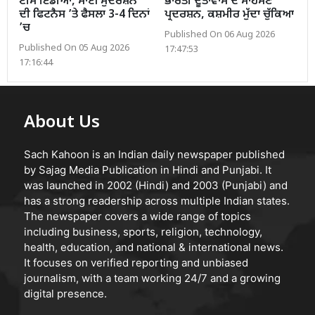
ਟੀਮ ਇੰਡੀਆ, ਸਾਈ ਸੁਦਰਸ਼ਨ
ਭਾਰਤੀ ਦੂਤਾਵਾਸ ਦੇ ਸਾਹਮਣੇ
ਦੀ ਫਿਟਨੈਸ ’ਤੇ ਫੈਸਲਾ 3-4 ਦਿਨਾਂ
ਪ੍ਰਦਰਸ਼ਨ, ਕਸ਼ਮੀਰ ਮੁੱਦਾ ਚੁੱਕਿਆ
’ਚ
Published On 06 Aug 2026
Published On 05 Aug 2026
17:47:53
17:16:44
About Us
Sach Kahoon is an Indian daily newspaper published
by Sajag Media Publication in Hindi and Punjabi. It
was launched in 2002 (Hindi) and 2003 (Punjabi) and
has a strong readership across multiple Indian states.
The newspaper covers a wide range of topics
including business, sports, religion, technology,
health, education, and national & international news.
It focuses on verified reporting and unbiased
journalism, with a team working 24/7 and a growing
digital presence.