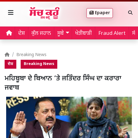
Epaper
ਦੇਸ਼
ਕੁੱਲ ਜਹਾਨ
ਸੂਬੇ
ਖੇਤੀਬਾੜੀ
Fraud Alert
ਸੱ
Breaking News
ਦੇਸ਼
Breaking News
ਮਹਿਬੂਬਾ ਦੇ ਬਿਆਨ ‘ਤੇ ਜਤਿੰਦਰ ਸਿੰਘ ਦਾ ਕਰਾਰਾ
ਜਵਾਬ