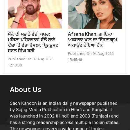
ਮੌਕੇ ਦੀ ਸਭ ਤੋਂ ਵੱਡੀ ਖਬਰ:
Afsana Khan: ਗਾਇਕਾ
ਮਹਿਲਾ ਪਹਿਲਵਾਨਾਂ ਵੱਲੋਂ ਲਾਏ
ਅਫਸਾਨਾ ਖਾਨ ਦਾ ਇੰਸਟਾਗ੍ਰਾਮ
ਦੋਸ਼ਾਂ ’ਤੇ ਵੱਡਾ ਫੈਸਲਾ, ਬ੍ਰਿਜਭੂਸ਼ਣ
ਅਕਾਊਂਟ ਹੋਇਆ ਹੈਕ
ਸ਼ਰਨ ਸਿੰਘ ਬਰੀ
Published On 04 Aug 2026
Published On 03 Aug 2026
15:46:46
12:13:30
About Us
Sach Kahoon is an Indian daily newspaper published
by Sajag Media Publication in Hindi and Punjabi. It
was launched in 2002 (Hindi) and 2003 (Punjabi) and
has a strong readership across multiple Indian states.
The newspaper covers a wide range of topics