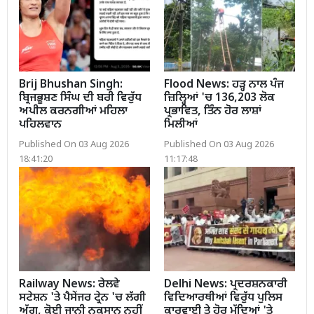
Brij Bhushan Singh:
Flood News: ਹੜ੍ਹ ਨਾਲ ਪੰਜ
ਬ੍ਰਿਜਭੂਸ਼ਣ ਸਿੰਘ ਦੀ ਬਰੀ ਵਿਰੁੱਧ
ਜ਼ਿਲ੍ਹਿਆਂ 'ਚ 136,203 ਲੋਕ
ਅਪੀਲ ਕਰਨਗੀਆਂ ਮਹਿਲਾ
ਪ੍ਰਭਾਵਿਤ, ਤਿੰਨ ਹੋਰ ਲਾਸ਼ਾਂ
ਪਹਿਲਵਾਨ
ਮਿਲੀਆਂ
Published On 03 Aug 2026
Published On 03 Aug 2026
18:41:20
11:17:48
Railway News: ਰੇਲਵੇ
Delhi News: ਪ੍ਰਦਰਸ਼ਨਕਾਰੀ
ਸਟੇਸ਼ਨ 'ਤੇ ਪੈਸੇਂਜਰ ਟ੍ਰੇਨ 'ਚ ਲੱਗੀ
ਵਿਦਿਆਰਥੀਆਂ ਵਿਰੁੱਧ ਪੁਲਿਸ
ਅੱਗ, ਕੋਈ ਜਾਨੀ ਨੁਕਸਾਨ ਨਹੀਂ
ਕਾਰਵਾਈ ਤੇ ਹੋਰ ਮੁੱਦਿਆਂ 'ਤੇ