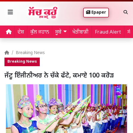
Epaper
ਦੇਸ਼
ਕੁੱਲ ਜਹਾਨ
ਸੂਬੇ
ਖੇਤੀਬਾੜੀ
Fraud Alert
ਸੱ
Breaking News
Breaking News
ਜੱਟੂ ਇੰਜੀਨੀਅਰ ਨੇ ਚੱਕੇ ਫੱਟੇ, ਕਮਾਏ 100 ਕਰੋੜ