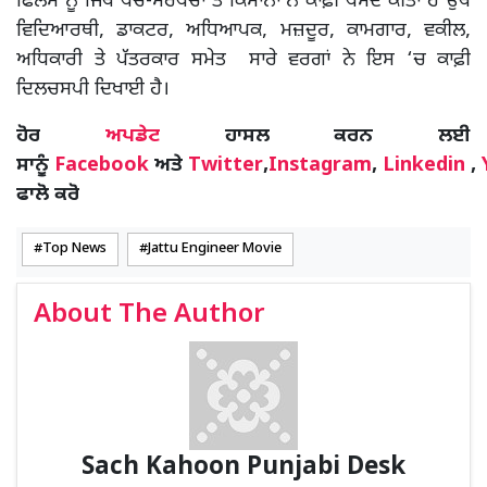
ਫਿਲਮ ਨੂੰ ਜਿੱਥੇ ਪੰਚ-ਸਰਪੰਚਾਂ ਤੇ ਕਿਸਾਨਾਂ ਨੇ ਕਾਫ਼ੀ ਪਸੰਦ ਕੀਤਾ ਹੈ ਉੱਥੇ
ਵਿਦਿਆਰਥੀ, ਡਾਕਟਰ, ਅਧਿਆਪਕ, ਮਜ਼ਦੂਰ, ਕਾਮਗਾਰ, ਵਕੀਲ,
ਅਧਿਕਾਰੀ ਤੇ ਪੱਤਰਕਾਰ ਸਮੇਤ ਸਾਰੇ ਵਰਗਾਂ ਨੇ ਇਸ ‘ਚ ਕਾਫ਼ੀ
ਦਿਲਚਸਪੀ ਦਿਖਾਈ ਹੈ।
ਹੋਰ
ਅਪਡੇਟ
ਹਾਸਲ ਕਰਨ ਲਈ
ਸਾਨੂੰ
Facebook
ਅਤੇ
Twitter
,
Instagram
,
Linkedin
,
ਫਾਲੋ ਕਰੋ
Top News
Jattu Engineer Movie
About The Author
Sach Kahoon Punjabi Desk