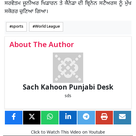
ਸਰਵੋਤਮ ਜੂਨੀਅਰ ਖਿਡਾਰਨ ਤੇ ਕੈਨੇਡਾ ਦੀ ਬ੍ਰਿਨੇਨ ਸਟੈਅਰਸ ਨੂੰ ਮੁੱਖ
ਸਕੋਰਰ ਚੁਣਿਆ ਗਿਆ।
sports
World League
About The Author
Sach Kahoon Punjabi Desk
sds
Click to Watch This Video on Youtube