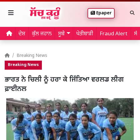
Epaper
ਦੇਸ਼
ਕੁੱਲ ਜਹਾਨ
ਸੂਬੇ
ਖੇਤੀਬਾੜੀ
Fraud Alert
ਸੱ
Breaking News
Breaking News
ਭਾਰਤ ਨੇ ਚਿਲੀ ਨੂੰ ਹਰਾ ਕੇ ਜਿੱਤਿਆ ਵਰਲਡ ਲੀਗ
ਫ਼ਾਈਨਲ