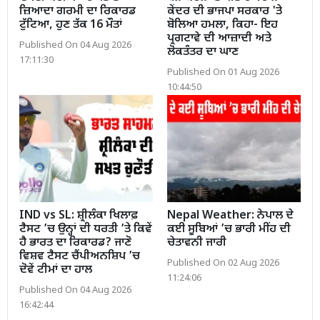
ਜ਼ਿਆਦਾ ਗਰਮੀ ਦਾ ਰਿਕਾਰਡ
ਕੇਂਦਰ ਦੀ ਭਾਜਪਾ ਸਰਕਾਰ 'ਤੇ
ਟੁੱਟਿਆ, ਹੁਣ ਤੱਕ 16 ਮੌਤਾਂ
ਬੋਲਿਆ ਹਮਲਾ, ਕਿਹਾ- ਇਹ
ਪ੍ਰਗਟਾਵੇ ਦੀ ਆਜ਼ਾਦੀ ਅਤੇ
Published On 04 Aug 2026
ਲੋਕਤੰਤਰ ਦਾ ਘਾਣ
17:11:30
Published On 01 Aug 2026
10:44:50
IND vs SL: ਸ਼੍ਰੀਲੰਕਾ ਖਿਲਾਫ਼
Nepal Weather: ਨੇਪਾਲ ਦੇ
ਟੈਸਟ ’ਚ ਉਨ੍ਹਾਂ ਦੀ ਧਰਤੀ ’ਤੇ ਕਿਵੇਂ
ਕਈ ਸੂਬਿਆਂ ’ਚ ਭਾਰੀ ਮੀਂਹ ਦੀ
ਹੈ ਭਾਰਤ ਦਾ ਰਿਕਾਰਡ? ਜਾਣੋ
ਚੇਤਾਵਨੀ ਜਾਰੀ
ਵਿਸ਼ਵ ਟੈਸਟ ਚੈਂਪੀਅਨਸ਼ਿਪ ’ਚ
Published On 02 Aug 2026
ਦੋਵੇਂ ਟੀਮਾਂ ਦਾ ਹਾਲ
11:24:06
Published On 04 Aug 2026
16:42:44