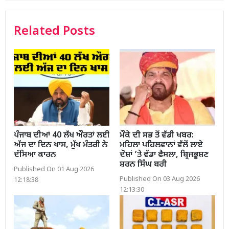
Related Posts
ਪੰਜਾਬ ਦੀਆਂ 40 ਲੱਖ ਔਰਤਾਂ ਲਈ
ਮੌਕੇ ਦੀ ਸਭ ਤੋਂ ਵੱਡੀ ਖਬਰ:
ਅੱਜ ਦਾ ਦਿਨ ਖਾਸ, ਮੁੱਖ ਮੰਤਰੀ ਨੇ
ਮਹਿਲਾ ਪਹਿਲਵਾਨਾਂ ਵੱਲੋਂ ਲਾਏ
ਦੱਸਿਆ ਕਾਰਨ
ਦੋਸ਼ਾਂ ’ਤੇ ਵੱਡਾ ਫੈਸਲਾ, ਬ੍ਰਿਜਭੂਸ਼ਣ
ਸ਼ਰਨ ਸਿੰਘ ਬਰੀ
Published On 01 Aug 2026
Published On 03 Aug 2026
12:18:38
12:13:30