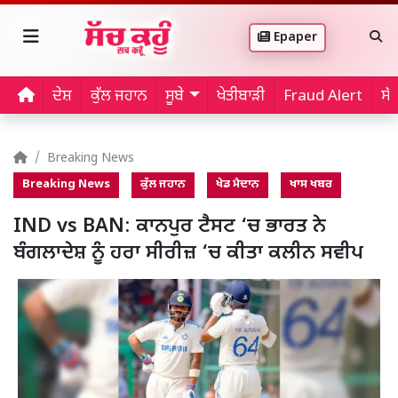
Epaper
ਦੇਸ਼
ਕੁੱਲ ਜਹਾਨ
ਸੂਬੇ
ਖੇਤੀਬਾੜੀ
Fraud Alert
ਸੱ
Breaking News
Breaking News
ਕੁੱਲ ਜਹਾਨ
ਖੇਡ ਮੈਦਾਨ
ਖਾਸ ਖਬਰ
IND vs BAN: ਕਾਨਪੁਰ ਟੈਸਟ ‘ਚ ਭਾਰਤ ਨੇ
ਬੰਗਲਾਦੇਸ਼ ਨੂੰ ਹਰਾ ਸੀਰੀਜ਼ ‘ਚ ਕੀਤਾ ਕਲੀਨ ਸਵੀਪ