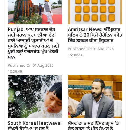
Punjab: ਆਪ ਸਰਕਾਰ ਦੇਸ਼
Amritsar News: ਅੰਮ੍ਰਿਤਸਰ
ਲਈ ਮਹਾਨ ਕੁਰਬਾਨੀਆਂ ਦੇਣ
ਪੁਲਿਸ ਨੇ 20 ਕਿਲੋ ਹੈਰੋਇਨ ਸਮੇਤ
ਵਾਲੇ ਆਜ਼ਾਦੀ ਘੁਲਾਟੀਆਂ ਦੇ
ਇੱਕ ਤਸਕਰ ਕੀਤਾ ਗ੍ਰਿਫਤਾਰ
ਸੁਪਨਿਆਂ ਨੂੰ ਸਾਕਾਰ ਕਰਨ ਲਈ
Published On 01 Aug 2026
ਪੂਰੀ ਤਰ੍ਹਾਂ ਵਚਨਬੱਧ: ਮੁੱਖ ਮੰਤਰੀ
15:30:23
ਮਾਨ
Published On 01 Aug 2026
10:29:49
South Korea Heatwave:
ਸੰਸਦ ਦਾ ਭਾਸ਼ਣ ਇੰਸਟਾਗ੍ਰਾਮ 'ਤੇ
ਦੱਖਣੀ ਕੋਰੀਆ ’ਚ ਸਭ ਤੋਂ
ਬੈਨ ਕਰਨ 'ਤੇ ਮੀਤ ਹੇਅਰ ਨੇ