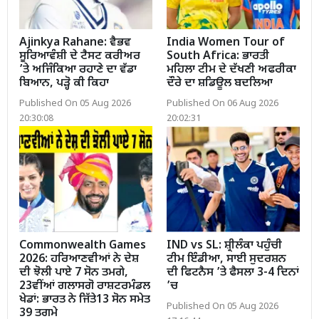
Ajinkya Rahane: ਵੈਭਵ
India Women Tour of
ਸੂਰਿਆਵੰਸ਼ੀ ਦੇ ਟੈਸਟ ਕਰੀਅਰ
South Africa: ਭਾਰਤੀ
’ਤੇ ਅਜਿੰਕਿਆ ਰਹਾਣੇ ਦਾ ਵੱਡਾ
ਮਹਿਲਾ ਟੀਮ ਦੇ ਦੱਖਣੀ ਅਫਰੀਕਾ
ਬਿਆਨ, ਪੜ੍ਹੋ ਕੀ ਕਿਹਾ
ਦੌਰੇ ਦਾ ਸ਼ਡਿਊਲ ਬਦਲਿਆ
Published On 05 Aug 2026
Published On 06 Aug 2026
20:30:08
20:02:31
Commonwealth Games
IND vs SL: ਸ਼੍ਰੀਲੰਕਾ ਪਹੁੰਚੀ
2026: ਹਰਿਆਣਵੀਆਂ ਨੇ ਦੇਸ਼
ਟੀਮ ਇੰਡੀਆ, ਸਾਈ ਸੁਦਰਸ਼ਨ
ਦੀ ਝੋਲੀ ਪਾਏ 7 ਸੋਨ ਤਮਗੇ,
ਦੀ ਫਿਟਨੈਸ ’ਤੇ ਫੈਸਲਾ 3-4 ਦਿਨਾਂ
23ਵੀਂਆਂ ਗਲਾਸਗੋ ਰਾਸ਼ਟਰਮੰਡਲ
’ਚ
ਖੇਡਾਂ: ਭਾਰਤ ਨੇ ਜਿੱਤੇ13 ਸੋਨ ਸਮੇਤ
Published On 05 Aug 2026
39 ਤਗਮੇ