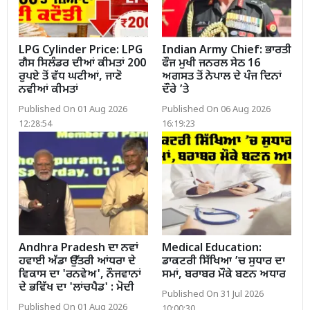
LPG Cylinder Price: LPG
Indian Army Chief: ਭਾਰਤੀ
ਗੈਸ ਸਿਲੰਡਰ ਦੀਆਂ ਕੀਮਤਾਂ 200
ਫੌਜ ਮੁਖੀ ਜਨਰਲ ਸੇਠ 16
ਰੁਪਏ ਤੋਂ ਵੱਧ ਘਟੀਆਂ, ਜਾਣੋ
ਅਗਸਤ ਤੋਂ ਨੇਪਾਲ ਦੇ ਪੰਜ ਦਿਨਾਂ
ਨਵੀਆਂ ਕੀਮਤਾਂ
ਦੌਰੇ ’ਤੇ
Published On 01 Aug 2026
Published On 06 Aug 2026
12:28:54
16:19:23
Andhra Pradesh ਦਾ ਨਵਾਂ
Medical Education:
ਹਵਾਈ ਅੱਡਾ ਉੱਤਰੀ ਆਂਧਰਾ ਦੇ
ਡਾਕਟਰੀ ਸਿੱਖਿਆ ’ਚ ਸੁਧਾਰ ਦਾ
ਵਿਕਾਸ ਦਾ 'ਰਨਵੇਅ', ਨੌਜਵਾਨਾਂ
ਸਮਾਂ, ਬਰਾਬਰ ਮੌਕੇ ਬਣਨ ਅਧਾਰ
ਦੇ ਭਵਿੱਖ ਦਾ 'ਲਾਂਚਪੈਡ' : ਮੋਦੀ
Published On 31 Jul 2026
Published On 01 Aug 2026
10:00:30