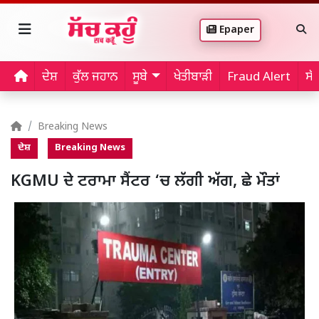
Epaper
ਦੇਸ਼
ਕੁੱਲ ਜਹਾਨ
ਸੂਬੇ
ਖੇਤੀਬਾੜੀ
Fraud Alert
ਸੱ
Breaking News
ਦੇਸ਼
Breaking News
KGMU ਦੇ ਟਰਾਮਾ ਸੈਂਟਰ ‘ਚ ਲੱਗੀ ਅੱਗ, ਛੇ ਮੌਤਾਂ