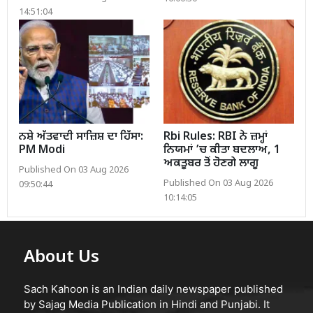
14:51:04
ਨਸ਼ੇ ਅੱਤਵਾਦੀ ਸਾਜ਼ਿਸ਼ ਦਾ ਹਿੱਸਾ:
Rbi Rules: RBI ਨੇ ਜ਼ਮ੍ਹਾਂ
PM Modi
ਨਿਯਮਾਂ ’ਚ ਕੀਤਾ ਬਦਲਾਅ, 1
ਅਕਤੂਬਰ ਤੋਂ ਹੋਣਗੇ ਲਾਗੂ
Published On 03 Aug 2026
Published On 03 Aug 2026
09:50:44
10:14:05
About Us
Sach Kahoon is an Indian daily newspaper published
by Sajag Media Publication in Hindi and Punjabi. It