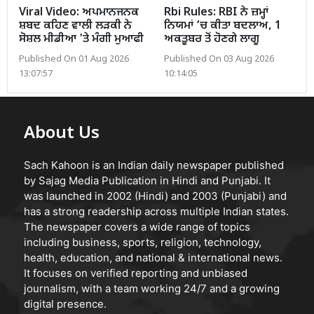
Viral Video: ਅਪਮਾਨਜਨਕ
Rbi Rules: RBI ਨੇ ਜ਼ਮ੍ਹਾਂ
ਸ਼ਬਦ ਕਹਿਣ ਵਾਲੀ ਲੜਕੀ ਨੇ
ਨਿਯਮਾਂ ’ਚ ਕੀਤਾ ਬਦਲਾਅ, 1
ਸੋਸ਼ਲ ਮੀਡੀਆ 'ਤੇ ਮੰਗੀ ਮੁਆਫੀ
ਅਕਤੂਬਰ ਤੋਂ ਹੋਣਗੇ ਲਾਗੂ
Published On 01 Aug 2026
Published On 03 Aug 2026
13:07:57
10:14:05
About Us
Sach Kahoon is an Indian daily newspaper published
by Sajag Media Publication in Hindi and Punjabi. It
was launched in 2002 (Hindi) and 2003 (Punjabi) and
has a strong readership across multiple Indian states.
The newspaper covers a wide range of topics
including business, sports, religion, technology,
health, education, and national & international news.
It focuses on verified reporting and unbiased
journalism, with a team working 24/7 and a growing
digital presence.