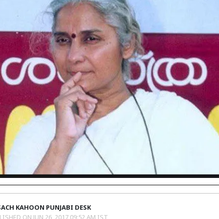
SACH KAHOON PUNJABI DESK
LISHED ON
JUN 26, 2017 09:52 AM IST