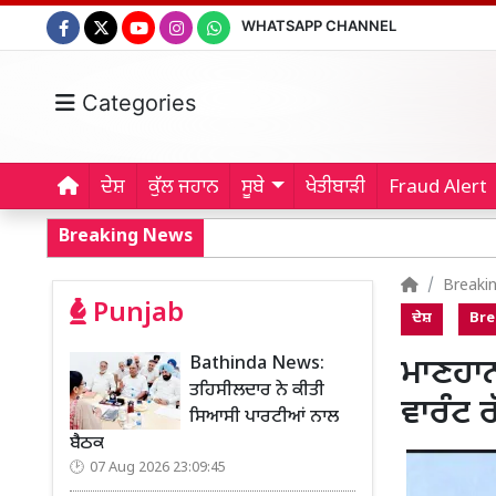
WHATSAPP CHANNEL
Categories
ਦੇਸ਼
ਕੁੱਲ ਜਹਾਨ
ਸੂਬੇ
ਖੇਤੀਬਾੜੀ
Fraud Alert
Breaking News
Breaki
Punjab
ਦੇਸ਼
Bre
Bathinda News:
ਮਾਣਹਾਨ
ਤਹਿਸੀਲਦਾਰ ਨੇ ਕੀਤੀ
ਵਾਰੰਟ ਰ
ਸਿਆਸੀ ਪਾਰਟੀਆਂ ਨਾਲ
ਬੈਠਕ
07 Aug 2026 23:09:45