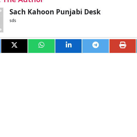
 The Author
Sach Kahoon Punjabi Desk
sds