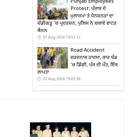
Punjab Employees
Protest: ਪੰਜਾਬ ਦੇ
ਮੁਲਾਜ਼ਮਾਂ ਤੇ ਪੈਨਸ਼ਨਰਾਂ ਦਾ
ਚੰਡੀਗੜ੍ਹ ’ਚ ਪ੍ਰਦਰਸ਼ਨ, ਪੁਲਿਸ ਨੇ ਚਲਾਏ ਵਾਟਰ
ਕੈਨਨ
07 Aug 2026 19:53:12
Road Accident:
ਦਰਦਨਾਕ ਹਾਦਸਾ, ਕਾਰ ਖੱਡ
’ਚ ਡਿੱਗੀ, ਪੰਜ ਦੀ ਮੌਤ, ਇੱਕ
ਲਾਪਤਾ
07 Aug 2026 19:07:36