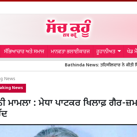
ਸੱਭਿਆਚਾਰ ਅਤੇ ਸਮਾਜ
ਮਾਨਵਤਾ ਭਲਾਈਕਾਰਜ
ਰੂਹਾਨੀਅਤ
ਖੇਡ 
Bathinda News: ਤਹਿਸੀਲਦਾਰ ਨੇ ਕੀਤੀ ਸਿਆਸੀ ਪਾਰਟ
ng News
aking News
ੀ ਮਾਮਲਾ : ਮੇਧਾ ਪਾਟਕਰ ਖਿਲਾਫ਼ ਗੈਰ-ਜ਼
ੱਦ