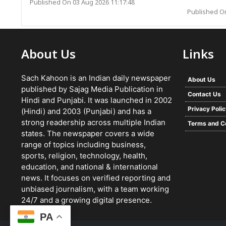
Published On 03 Aug 2026 11:17:48
Published On
About Us
Links
Sach Kahoon is an Indian daily newspaper
About Us
published by Sajag Media Publication in
Contact Us
Hindi and Punjabi. It was launched in 2002
Privacy Poli
(Hindi) and 2003 (Punjabi) and has a
strong readership across multiple Indian
Terms and C
states. The newspaper covers a wide
range of topics including business,
sports, religion, technology, health,
education, and national & international
news. It focuses on verified reporting and
unbiased journalism, with a team working
24/7 and a growing digital presence.
PA