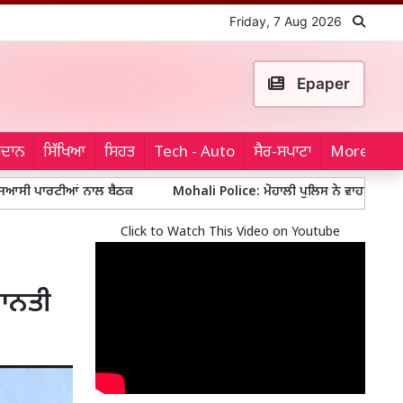
Friday, 7 Aug 2026
Epaper
ਮੈਦਾਨ
ਸਿੱਖਿਆ
ਸਿਹਤ
Tech - Auto
ਸੈਰ-ਸਪਾਟਾ
More...
ੀਆਂ ਨਾਲ ਬੈਠਕ
Mohali Police: ਮੋਹਾਲੀ ਪੁਲਿਸ ਨੇ ਵਾਹਨ ਚੋਰੀ ਗਿਰੋਹ ਦਾ ਕੀਤਾ
Click to Watch This Video on Youtube
ਮਾਨਤੀ