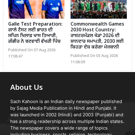
Galle Test Preparation:
Commonwealth Games
ਗਾਲੇ ਟੈਸਟ ਲਈ ਭਾਰਤ ਦੀ
2030 Host Country:
ਸਪਿਨ ਖਿਲਾਫ਼ ਖਾਸ ਤਿਆਰੀ,
ਰਾਸ਼ਟਰਮੰਡਲ ਖੇਡਾਂ 2026 ਦੀ
ਗੰਭੀਰ ਨੇ ਬਣਵਾਈ ਵੱਖਰੀ ਪਿੱਚ
ਸ਼ਾਨਦਾਰ ਸਮਾਪਤੀ, 2030 ਲਈ
ਕਿਹੜਾ ਦੇਸ਼ ਕਰੇਗਾ ਮੇਜਬਾਨੀ
Published On 07 Aug 2026
Published On 03 Aug 2026
17:08:47
11:08:09
About Us
Sach Kahoon is an Indian daily newspaper published
by Sajag Media Publication in Hindi and Punjabi. It
was launched in 2002 (Hindi) and 2003 (Punjabi) and
has a strong readership across multiple Indian states.
The newspaper covers a wide range of topics
including business, sports, religion, technology,