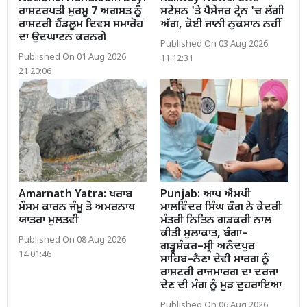
ਰਾਸ਼ਟਰਪਤੀ ਮੁਰਮੂ 7 ਅਗਸਤ ਨੂੰ
ਸਟੇਸ਼ਨ 'ਤੇ ਪੈਸੇਂਜਰ ਟ੍ਰੇਨ 'ਚ ਲੱਗੀ
ਰਾਸ਼ਟਰੀ ਹੈਂਡਲੂਮ ਦਿਵਸ ਸਮਾਰੋਹ
ਅੱਗ, ਕੋਈ ਜਾਨੀ ਨੁਕਸਾਨ ਨਹੀਂ
ਦਾ ਉਦਘਾਟਨ ਕਰਨਗੇ
Published On 03 Aug 2026
Published On 01 Aug 2026
11:12:31
21:20:06
Amarnath Yatra: ਖਰਾਬ
Punjab: ਆਪ ਐਮਪੀ
ਮੌਸਮ ਕਾਰਨ ਜੰਮੂ ਤੋਂ ਅਮਰਨਾਥ
ਮਾਲਵਿੰਦਰ ਸਿੰਘ ਕੰਗ ਨੇ ਕੇਂਦਰੀ
ਯਾਤਰਾ ਮੁਲਤਵੀ
ਮੰਤਰੀ ਨਿਤਿਨ ਗਡਕਰੀ ਨਾਲ
ਕੀਤੀ ਮੁਲਾਕਾਤ, ਬੰਗਾ–
Published On 08 Aug 2026
ਗੜ੍ਹਸ਼ੰਕਰ–ਸ੍ਰੀ ਅਨੰਦਪੁਰ
14:01:46
ਸਾਹਿਬ–ਨੈਣਾ ਦੇਵੀ ਮਾਰਗ ਨੂੰ
ਰਾਸ਼ਟਰੀ ਰਾਜਮਾਰਗ ਦਾ ਦਰਜਾ
ਦੇਣ ਦੀ ਮੰਗ ਨੂੰ ਮੁੜ ਦੁਹਰਾਇਆ
Published On 06 Aug 2026