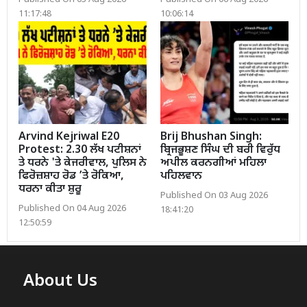
Published On 03 Aug 2026
Published On 06 Aug 2026
11:17:48
10:06:14
Arvind Kejriwal E20
Brij Bhushan Singh:
Protest: 2.30 ਲੱਖ ਪਟੀਸ਼ਨਾਂ
ਬ੍ਰਿਜਭੂਸ਼ਣ ਸਿੰਘ ਦੀ ਬਰੀ ਵਿਰੁੱਧ
ਤੇ ਧਰਨੇ 'ਤੇ ਕੇਜਰੀਵਾਲ, ਪੁਲਿਸ ਨੇ
ਅਪੀਲ ਕਰਨਗੀਆਂ ਮਹਿਲਾ
ਫਿਰੋਜ਼ਸ਼ਾਹ ਰੋਡ ’ਤੇ ਰੋਕਿਆ,
ਪਹਿਲਵਾਨ
ਧਰਨਾ ਕੀਤਾ ਸ਼ੁਰੂ
Published On 03 Aug 2026
Published On 04 Aug 2026
18:41:20
12:50:59
About Us