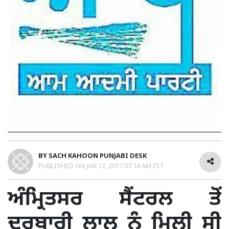
BY
SACH KAHOON PUNJABI DESK
PUBLISHED ON
JAN 12, 2017 07:14 AM IST
ਅੰਮ੍ਰਿਤਸਰ ਸੈਂਟਰਲ ਤੋਂ
ਦਰਬਾਰੀ ਲਾਲ ਨੂੰ ਮਿਲੀ ਸੀ