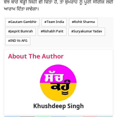
ਬੋਝ ਬਾਰੇ ਥੋੜ੍ਹੀ ਜਿਹੀ ਵੀ ਚਿੰਤਾ ਹੈ, ਤਾਂ ਬੁਮਰਾਹ ਨੂੰ ਪੂਰੀ ਸੀਰੀਜ਼ ਲਈ
ਆਰਾਮ ਦਿੱਤਾ ਜਾਵੇਗਾ।
Gautam Gambhir
Team India
Rohit Sharma
Jasprit Bumrah
Rishabh Pant
Suryakumar Yadav
IND Vs AFG
About The Author
Khushdeep Singh