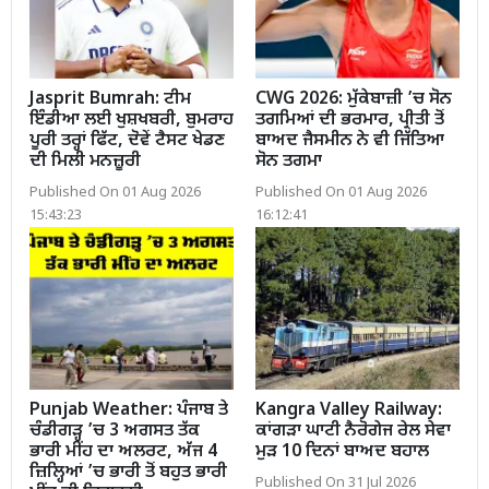
Jasprit Bumrah: ਟੀਮ
CWG 2026: ਮੁੱਕੇਬਾਜ਼ੀ ’ਚ ਸੋਨ
ਇੰਡੀਆ ਲਈ ਖੁਸ਼ਖਬਰੀ, ਬੁਮਰਾਹ
ਤਗਮਿਆਂ ਦੀ ਭਰਮਾਰ, ਪ੍ਰੀਤੀ ਤੋਂ
ਪੂਰੀ ਤਰ੍ਹਾਂ ਫਿੱਟ, ਦੋਵੇਂ ਟੈਸਟ ਖੇਡਣ
ਬਾਅਦ ਜੈਸਮੀਨ ਨੇ ਵੀ ਜਿੱਤਿਆ
ਦੀ ਮਿਲੀ ਮਨਜ਼ੂਰੀ
ਸੋਨ ਤਗਮਾ
Published On 01 Aug 2026
Published On 01 Aug 2026
15:43:23
16:12:41
Punjab Weather: ਪੰਜਾਬ ਤੇ
Kangra Valley Railway:
ਚੰਡੀਗੜ੍ਹ ’ਚ 3 ਅਗਸਤ ਤੱਕ
ਕਾਂਗੜਾ ਘਾਟੀ ਨੈਰੋਗੇਜ ਰੇਲ ਸੇਵਾ
ਭਾਰੀ ਮੀਂਹ ਦਾ ਅਲਰਟ, ਅੱਜ 4
ਮੁੜ 10 ਦਿਨਾਂ ਬਾਅਦ ਬਹਾਲ
ਜ਼ਿਲ੍ਹਿਆਂ ’ਚ ਭਾਰੀ ਤੋਂ ਬਹੁਤ ਭਾਰੀ
Published On 31 Jul 2026