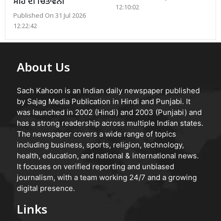
ਮੀਂਹ ਦੀ ਚਿਤਾਵਨੀ
12:10:02
Published On 31 Jul 2026
12:22:42
About Us
Sach Kahoon is an Indian daily newspaper published
by Sajag Media Publication in Hindi and Punjabi. It
was launched in 2002 (Hindi) and 2003 (Punjabi) and
has a strong readership across multiple Indian states.
The newspaper covers a wide range of topics
including business, sports, religion, technology,
health, education, and national & international news.
It focuses on verified reporting and unbiased
journalism, with a team working 24/7 and a growing
digital presence.
Links