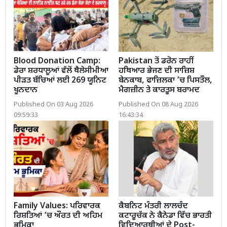
Blood Donation Camp:
Pakistan ਤੋਂ ਡਰੋਨ ਰਾਹੀਂ
ਡੇਰਾ ਸ਼ਰਧਾਲੂਆਂ ਵੱਲੋਂ ਥੈਲੇਸੀਮੀਆ
ਹਥਿਆਰ ਭੇਜਣ ਦੀ ਸਾਜ਼ਿਸ਼
ਪੀੜਤ ਬੱਚਿਆਂ ਲਈ 269 ਯੂਨਿਟ
ਬੇਨਕਾਬ, ਫਾਜ਼ਿਲਕਾ ’ਚ ਪਿਸਤੌਲ,
ਖੂਨਦਾਨ
ਮੈਗਜ਼ੀਨ ਤੇ ਕਾਰਤੂਸ ਬਰਾਮਦ
Published On 03 Aug 2026
Published On 08 Aug 2026
09:59:33
16:43:34
Family Values: ਪਰਿਵਾਰਕ
ਕੈਬਨਿਟ ਮੰਤਰੀ ਲਾਲਚੰਦ
ਰਿਸ਼ਤਿਆਂ ’ਚ ਔਰਤ ਦੀ ਅਹਿਮ
ਕਟਾਰੂਚੱਕ ਨੇ ਕੈਨੇਡਾ ਵਿੱਚ ਭਾਰਤੀ
ਭੂਮਿਕਾ
ਵਿਦਿਆਰਥੀਆਂ ਦੇ Post-