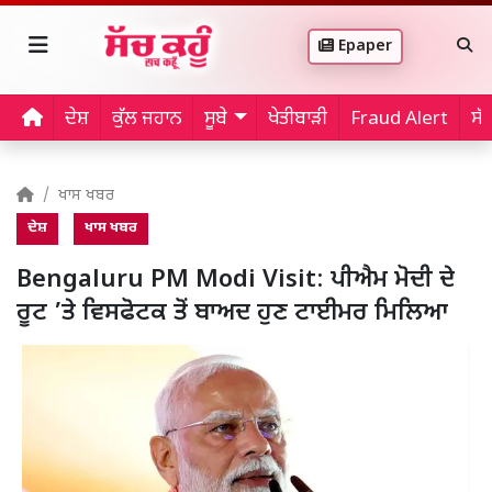
Epaper
ਦੇਸ਼
ਕੁੱਲ ਜਹਾਨ
ਸੂਬੇ
ਖੇਤੀਬਾੜੀ
Fraud Alert
ਸੱ
ਖਾਸ ਖਬਰ
ਦੇਸ਼
ਖਾਸ ਖਬਰ
Bengaluru PM Modi Visit: ਪੀਐਮ ਮੋਦੀ ਦੇ
ਰੂਟ ’ਤੇ ਵਿਸਫੋਟਕ ਤੋਂ ਬਾਅਦ ਹੁਣ ਟਾਈਮਰ ਮਿਲਿਆ