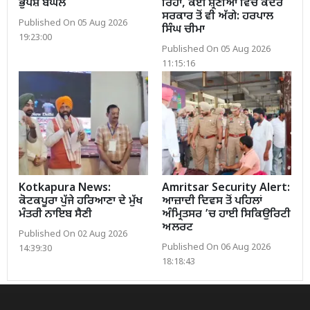
ਭੁਪੇਸ਼ ਬਘੇਲ
ਰਿਹਾ, ਕਈ ਸ਼੍ਰੇਣੀਆਂ ਵਿੱਚ ਕੇਂਦਰ
ਸਰਕਾਰ ਤੋਂ ਵੀ ਅੱਗੇ: ਹਰਪਾਲ
Published On 05 Aug 2026
ਸਿੰਘ ਚੀਮਾ
19:23:00
Published On 05 Aug 2026
11:15:16
Kotkapura News:
Amritsar Security Alert:
ਕੋਟਕਪੂਰਾ ਪੁੱਜੇ ਹਰਿਆਣਾ ਦੇ ਮੁੱਖ
ਆਜ਼ਾਦੀ ਦਿਵਸ ਤੋਂ ਪਹਿਲਾਂ
ਮੰਤਰੀ ਨਾਇਬ ਸੈਣੀ
ਅੰਮ੍ਰਿਤਸਰ ’ਚ ਹਾਈ ਸਿਕਿਉਰਿਟੀ
ਅਲਰਟ
Published On 02 Aug 2026
Published On 06 Aug 2026
14:39:30
18:18:43