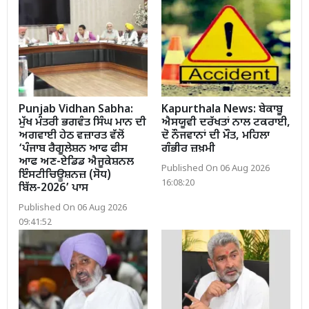
Punjab Vidhan Sabha:
Kapurthala News: ਬੇਕਾਬੂ
ਮੁੱਖ ਮੰਤਰੀ ਭਗਵੰਤ ਸਿੰਘ ਮਾਨ ਦੀ
ਐਸਯੂਵੀ ਦਰੱਖਤਾਂ ਨਾਲ ਟਕਰਾਈ,
ਅਗਵਾਈ ਹੇਠ ਵਜ਼ਾਰਤ ਵੱਲੋਂ
ਦੋ ਨੌਜਵਾਨਾਂ ਦੀ ਮੌਤ, ਮਹਿਲਾ
‘ਪੰਜਾਬ ਰੈਗੂਲੇਸ਼ਨ ਆਫ ਫੀਸ
ਗੰਭੀਰ ਜ਼ਖ਼ਮੀ
ਆਫ ਅਣ-ਏਡਿਡ ਐਜੂਕੇਸ਼ਨਲ
Published On 06 Aug 2026
ਇੰਸਟੀਚਿਊਸ਼ਨਜ਼ (ਸੋਧ)
16:08:20
ਬਿੱਲ-2026’ ਪਾਸ
Published On 06 Aug 2026
09:41:52