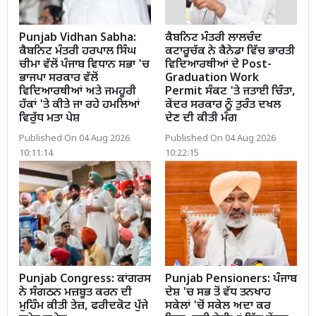
Punjab Vidhan Sabha:
ਕੈਬਨਿਟ ਮੰਤਰੀ ਲਾਲਚੰਦ
ਕੈਬਨਿਟ ਮੰਤਰੀ ਹਰਪਾਲ ਸਿੰਘ
ਕਟਾਰੂਚੱਕ ਨੇ ਕੈਨੇਡਾ ਵਿੱਚ ਭਾਰਤੀ
ਚੀਮਾ ਵੱਲੋਂ ਪੰਜਾਬ ਵਿਧਾਨ ਸਭਾ 'ਚ
ਵਿਦਿਆਰਥੀਆਂ ਦੇ Post-
ਭਾਜਪਾ ਸਰਕਾਰ ਵੱਲੋਂ
Graduation Work
ਵਿਦਿਆਰਥੀਆਂ ਅਤੇ ਜਮਹੂਰੀ
Permit ਸੰਕਟ 'ਤੇ ਜਤਾਈ ਚਿੰਤਾ,
ਹੱਕਾਂ 'ਤੇ ਕੀਤੇ ਜਾ ਰਹੇ ਹਮਲਿਆਂ
ਕੇਂਦਰ ਸਰਕਾਰ ਨੂੰ ਤੁਰੰਤ ਦਖਲ
ਵਿਰੁੱਧ ਮਤਾ ਪੇਸ਼
ਦੇਣ ਦੀ ਕੀਤੀ ਮੰਗ
Published On 04 Aug 2026
Published On 04 Aug 2026
10:11:14
10:22:15
Punjab Congress: ਕਾਂਗਰਸ
Punjab Pensioners: ਪੰਜਾਬ
ਨੇ ਸੰਗਠਨ ਮਜ਼ਬੂਤ ਕਰਨ ਦੀ
ਦੇਸ਼ 'ਚ ਸਭ ਤੋਂ ਵੱਧ ਤਨਖਾਹ
ਮੁਹਿੰਮ ਕੀਤੀ ਤੇਜ਼, ਫਰੀਦਕੋਟ ਪੁੱਜੇ
ਸਕੇਲਾਂ 'ਚੋਂ ਸਕੇਲ ਅਦਾ ਕਰ