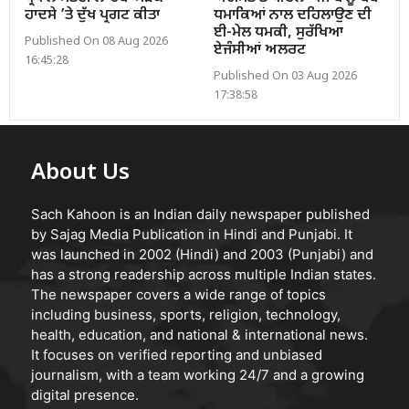
ਹਾਦਸੇ ’ਤੇ ਦੁੱਖ ਪ੍ਰਗਟ ਕੀਤਾ
ਧਮਾਕਿਆਂ ਨਾਲ ਦਹਿਲਾਉਣ ਦੀ
ਈ-ਮੇਲ ਧਮਕੀ, ਸੁਰੱਖਿਆ
Published On 08 Aug 2026
ਏਜੰਸੀਆਂ ਅਲਰਟ
16:45:28
Published On 03 Aug 2026
17:38:58
About Us
Sach Kahoon is an Indian daily newspaper published
by Sajag Media Publication in Hindi and Punjabi. It
was launched in 2002 (Hindi) and 2003 (Punjabi) and
has a strong readership across multiple Indian states.
The newspaper covers a wide range of topics
including business, sports, religion, technology,
health, education, and national & international news.
It focuses on verified reporting and unbiased
journalism, with a team working 24/7 and a growing
digital presence.