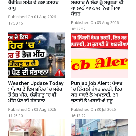
ਹੈਰੋਇਨ ਸਮੇਤ ਦੋ ਨਸ਼ਾ ਤਸਕਰ
ਸਰਕਾਰ ਨੇ ਲੋਕਾਂ ਨੂੰ ਸਹੂਲਤਾਂ ਦੀ
ਕਾਬੂ
ਥਾਂ ਲਾਠੀਆਂ ਨਾਲ ਨਿਵਾਜਿਆ :
ਸੱਚਰ
Published On 01 Aug 2026
Published On 03 Aug 2026
17:59:16
18:22:52
Weather Update Today
Punjab Job Alert: ਪੰਜਾਬ
: ਪੰਜਾਬ ਦੇ ਇਸ ਸ਼ਹਿਰ 'ਚ ਸਵੇਰ
'ਚ ਨਿੱਕਲੀ ਬੰਪਰ ਭਰਤੀ, ਇਹ
ਤੋਂ ਤੇਜ਼ ਮੀਂਹ, ਚੰਡੀਗੜ੍ਹ 'ਚ ਵੀ
ਕਰ ਸਕਦੇ ਨੇ ਅਪਲਾਈ, 31
ਮੀਂਹ ਪੈਣ ਦੀ ਸੰਭਾਵਨਾ
ਜੁਲਾਈ ਤੋਂ ਅਰਜ਼ੀਆਂ ਸ਼ੁਰੂ
Published On 03 Aug 2026
Published On 30 Jul 2026
11:25:30
16:13:22