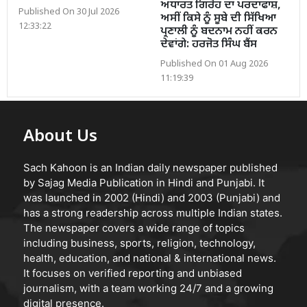
ਅਧਾਰਤ ਗਿਰੋਹ ਦਾ ਪਰਦਾਫਾਸ਼,
Published On 30 Jul 2026
ਅਸੀਂ ਕਿਸੇ ਨੂੰ ਸੂਬੇ ਦੀ ਸਿੱਖਿਆ
12:33:22
ਪ੍ਰਣਾਲੀ ਨੂੰ ਬਦਨਾਮ ਨਹੀਂ ਕਰਨ
ਦੇਵਾਂਗੇ: ਹਰਜੋਤ ਸਿੰਘ ਬੈਂਸ
Published On 01 Aug 2026
11:19:39
About Us
Sach Kahoon is an Indian daily newspaper published
by Sajag Media Publication in Hindi and Punjabi. It
was launched in 2002 (Hindi) and 2003 (Punjabi) and
has a strong readership across multiple Indian states.
The newspaper covers a wide range of topics
including business, sports, religion, technology,
health, education, and national & international news.
It focuses on verified reporting and unbiased
journalism, with a team working 24/7 and a growing
digital presence.