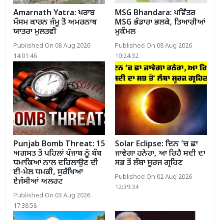
Amarnath Yatra: ਖਰਾਬ
MSG Bhandara: ਪਵਿੱਤਰ
ਮੌਸਮ ਕਾਰਨ ਜੰਮੂ ਤੋਂ ਅਮਰਨਾਥ
MSG ਭੰਡਾਰਾ ਭਲਕੇ, ਤਿਆਰੀਆਂ
ਯਾਤਰਾ ਮੁਲਤਵੀ
ਮੁਕੰਮਲ
Published On 08 Aug 2026
Published On 08 Aug 2026
14:01:46
10:24:32
Punjab Bomb Threat: 15
Solar Eclipse: ਦਿਨ ’ਚ ਛਾ
ਅਗਸਤ ਤੋਂ ਪਹਿਲਾਂ ਪੰਜਾਬ ਨੂੰ ਬੰਬ
ਜਾਵੇਗਾ ਹਨੇਰਾ, ਆ ਰਿਹੈ ਸਦੀ ਦਾ
ਧਮਾਕਿਆਂ ਨਾਲ ਦਹਿਲਾਉਣ ਦੀ
ਸਭ ਤੋਂ ਲੰਬਾ ਸੂਰਜ ਗ੍ਰਹਿਣ
ਈ-ਮੇਲ ਧਮਕੀ, ਸੁਰੱਖਿਆ
Published On 02 Aug 2026
ਏਜੰਸੀਆਂ ਅਲਰਟ
12:39:34
Published On 03 Aug 2026
17:38:58