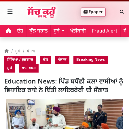
Epaper
ਦੇਸ਼
ਕੁੱਲ ਜਹਾਨ
ਸੂਬੇ
ਖੇਤੀਬਾੜੀ
Fraud Alert
ਸੱ
ਸੂਬੇ
ਪੰਜਾਬ
ਸਿੱਖਿਆ / ਰੁਜਗਾਰ
ਦੇਸ਼
ਪੰਜਾਬ
Breaking News
ਸੂਬੇ
ਖਾਸ ਖਬਰ
Education News: ਪਿੰਡ ਬਧੌਛੀ ਕਲਾ ਵਾਸੀਆਂ ਨੂੰ
ਵਿਧਾਇਕ ਰਾਏ ਨੇ ਦਿੱਤੀ ਲਾਇਬਰੇਰੀ ਦੀ ਸੌਗਾਤ