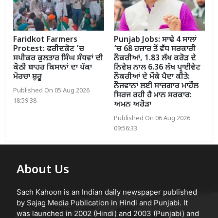
Faridkot Farmers
Punjab Jobs: ਸਾਢੇ 4 ਸਾਲਾਂ
Protest: ਫਰੀਦਕੋਟ ’ਚ
‘ਚ 68 ਹਜ਼ਾਰ ਤੋਂ ਵੱਧ ਸਰਕਾਰੀ
ਸਪੀਕਰ ਕੁਲਤਾਰ ਸਿੰਘ ਸੰਧਵਾਂ ਦੀ
ਨੌਕਰੀਆਂ, 1.83 ਲੱਖ ਕਰੋੜ ਦੇ
ਕੋਠੀ ਬਾਹਰ ਕਿਸਾਨਾਂ ਦਾ ਪੱਕਾ
ਨਿਵੇਸ਼ ਨਾਲ 6.36 ਲੱਖ ਪ੍ਰਾਈਵੇਟ
ਮੋਰਚਾ ਸ਼ੁਰੂ
ਨੌਕਰੀਆਂ ਦੇ ਮੌਕੇ ਪੈਦਾ ਕੀਤੇ:
ਨੌਜਵਾਨਾਂ ਲਈ ਸਾਜ਼ਗਾਰ ਮਾਹੌਲ
Published On 05 Aug 2026
ਸਿਰਜ ਰਹੀ ਹੈ ਮਾਨ ਸਰਕਾਰ:
18:59:38
ਅਮਨ ਅਰੋੜਾ
Published On 06 Aug 2026
09:56:33
About Us
Sach Kahoon is an Indian daily newspaper published
by Sajag Media Publication in Hindi and Punjabi. It
was launched in 2002 (Hindi) and 2003 (Punjabi) and