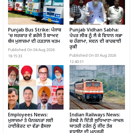
Punjab Bus Strike: ਪੰਜਾਬ
Punjab Vidhan Sabha:
’ਚ ਸਰਕਾਰ ਦੇ ਭਰੋਸੇ ਤੋਂ ਬਾਅਦ
ਪੇਪਰ ਲੀਕ ਨੂੰ ਲੈ ਕੇ ਵਿਧਾਨ ਸਭਾ
ਬੱਸ ਮੁਲਾਜ਼ਮਾਂ ਦੀ ਹੜਤਾਲ ਖਤਮ
ਚ ਹੰਗਾਮਾ, ਸਦਨ ਦੀ ਕਾਰਵਾਈ
ਰੁਕੀ
Published On 04 Aug 2026
Published On 03 Aug 2026
18:15:33
12:40:31
Employees News:
Indian Railways News:
ਮੁਲਾਜ਼ਮਾਂ ਤੇ ਪੈਨਸ਼ਨਰਾਂ ਲਈ
ਰੇਲਵੇ ਨੇ ਦਿੱਤੀ ਲੁਧਿਆਣਾ-ਜਾਖਲ
ਹਾਈਕੋਰਟ ਦਾ ਵੱਡਾ ਫ਼ੈਸਲਾ
ਯਾਤਰੀ ਟਰੇਨ ਨੂੰ ਜੀਂਦ ਤੱਕ
ਵਧਾਉਣ ਦੀ ਮਨਜ਼ੂਰੀ