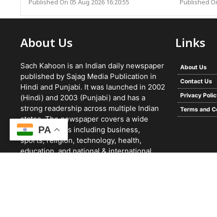
Published On 05 Aug 2026 16:20:55
Published On
About Us
Links
Sach Kahoon is an Indian daily newspaper
About Us
published by Sajag Media Publication in
Contact Us
Hindi and Punjabi. It was launched in 2002
Privacy Poli
(Hindi) and 2003 (Punjabi) and has a
strong readership across multiple Indian
Terms and C
states. The newspaper covers a wide
PA
range of topics including business,
sports, religion, technology, health,
education, and national & international
news. It focuses on verified reporting and
unbiased journalism, with a team working
24/7 and a growing digital presence.
© 2026 -
Sach Kahoon Punjabi