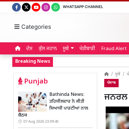
WHATSAPP CHANNEL
Categories
ਦੇਸ਼
ਕੁੱਲ ਜਹਾਨ
ਸੂਬੇ
ਖੇਤੀਬਾੜੀ
Fraud Alert
Breaking News
ਸੂਬੇ
ਪ
Punjab
ਪੰਜਾਬ
Bathinda News:
ਜਨਰਲ ਜ
ਤਹਿਸੀਲਦਾਰ ਨੇ ਕੀਤੀ
ਸਿਆਸੀ ਪਾਰਟੀਆਂ ਨਾਲ
ਬੈਠਕ
07 Aug 2026 23:09:45