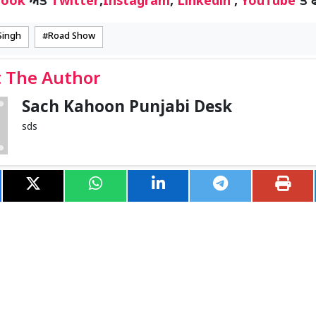
book
ਅਤੇ
Twitter
,
Instagram
,
Linkedin
,
YouTube
‘ਤੇ 
 Singh
Road Show
 The Author
Sach Kahoon Punjabi Desk
sds