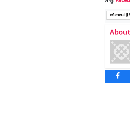
ਸਾਨੂੰ
Face
General JJ
About