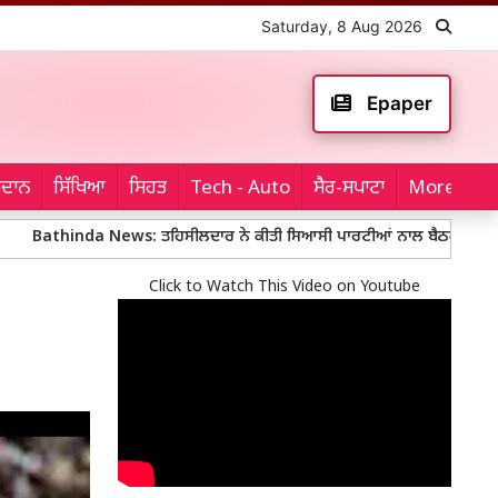
Saturday, 8 Aug 2026
Epaper
ਮੈਦਾਨ
ਸਿੱਖਿਆ
ਸਿਹਤ
Tech - Auto
ਸੈਰ-ਸਪਾਟਾ
More...
da News: ਤਹਿਸੀਲਦਾਰ ਨੇ ਕੀਤੀ ਸਿਆਸੀ ਪਾਰਟੀਆਂ ਨਾਲ ਬੈਠਕ
Mohali Pol
Click to Watch This Video on Youtube