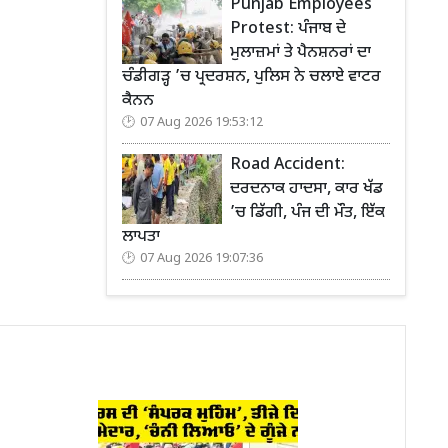
Punjab Employees
Protest: ਪੰਜਾਬ ਦੇ
ਮੁਲਾਜ਼ਮਾਂ ਤੇ ਪੈਨਸ਼ਨਰਾਂ ਦਾ
ਚੰਡੀਗੜ੍ਹ ’ਚ ਪ੍ਰਦਰਸ਼ਨ, ਪੁਲਿਸ ਨੇ ਚਲਾਏ ਵਾਟਰ
ਕੈਨਨ
07 Aug 2026 19:53:12
Road Accident:
ਦਰਦਨਾਕ ਹਾਦਸਾ, ਕਾਰ ਖੱਡ
’ਚ ਡਿੱਗੀ, ਪੰਜ ਦੀ ਮੌਤ, ਇੱਕ
ਲਾਪਤਾ
07 Aug 2026 19:07:36