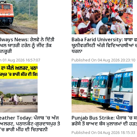
lways News: ਰੇਲਵੇ ਨੇ ਦਿੱਤੀ
Baba Farid University: ਬਾਬਾ 
ਲ ਯਾਤਰੀ ਟਰੇਨ ਨੂੰ ਜੀਂਦ ਤੱਕ
ਯੂਨੀਵਰਸਿਟੀ ਅੱਗੇ ਵਿਦਿਆਰਥੀਆਂ ਦ
ਨਜ਼ੂਰੀ
ਧਰਨਾ
 01 Aug 2026 16:57:07
Published On 04 Aug 2026 20:23:10
ather Today: ਪੰਜਾਬ ’ਚ ਅੱਜ
Punjab Bus Strike: ਪੰਜਾਬ ’ਚ ਸ
ੋ ਅਲਰਟ, ਪਠਾਨਕੋਟ-ਗੁਰਦਾਸਪੁਰ ਤੇ
ਭਰੋਸੇ ਤੋਂ ਬਾਅਦ ਬੱਸ ਮੁਲਾਜ਼ਮਾਂ ਦੀ ਹ
’ਚ ਭਾਰੀ ਮੀਂਹ ਦੀ ਚਿਤਾਵਨੀ
Published On 04 Aug 2026 18:15:33