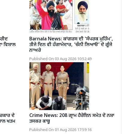
ਫਰੀਦ
Barnala News: ਕਾਂਗਰਸ ਦੀ ‘ਸੰਪਰਕ ਮੁਹਿੰਮ’,
ਾ ਵਿਸ਼ਾਲ
ਤੀਜੇ ਦਿਨ ਵੀ ਹੰਗਾਮੇਦਾਰ, ‘ਚੰਨੀ ਲਿਆਓ’ ਦੇ ਗੂੰਜੇ
ਨਾਅਰੇ
Published On 03 Aug 2026 10:52:49
ਰਕਾਰ ਦੇ
Crime News: 208 ਗ੍ਰਾਮ ਹੈਰੋਇਨ ਸਮੇਤ ਦੋ ਨਸ਼ਾ
ੜਤਾਲ ਖਤਮ
ਤਸਕਰ ਕਾਬੂ
Published On 01 Aug 2026 17:59:16