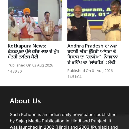
Kotkapura News:
Andhra Pradesh ਦਾ ਨਵਾਂ
ਕੋਟਕਪੂਰਾ ਪੁੱਜੇ ਹਰਿਆਣਾ ਦੇ ਮੁੱਖ
ਹਵਾਈ ਅੱਡਾ ਉੱਤਰੀ ਆਂਧਰਾ ਦੇ
ਮੰਤਰੀ ਨਾਇਬ ਸੈਣੀ
ਵਿਕਾਸ ਦਾ 'ਰਨਵੇਅ', ਨੌਜਵਾਨਾਂ
ਦੇ ਭਵਿੱਖ ਦਾ 'ਲਾਂਚਪੈਡ' : ਮੋਦੀ
Published On 02 Aug 2026
Published On 01 Aug 2026
14:39:30
14:51:04
About Us
Sach Kahoon is an Indian daily newspaper published
by Sajag Media Publication in Hindi and Punjabi. It
was launched in 2002 (Hindi) and 2003 (Punjabi) and