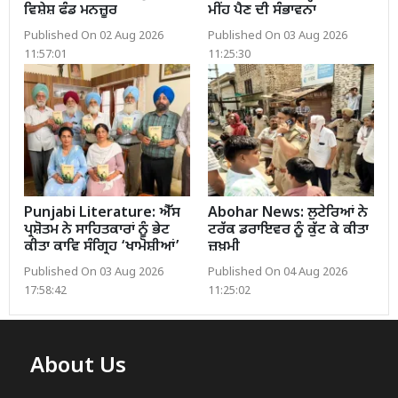
ਵਿਸ਼ੇਸ਼ ਫੰਡ ਮਨਜ਼ੂਰ
ਮੀਂਹ ਪੈਣ ਦੀ ਸੰਭਾਵਨਾ
Published On 02 Aug 2026
Published On 03 Aug 2026
11:57:01
11:25:30
Punjabi Literature: ਐੱਸ
Abohar News: ਲੁਟੇਰਿਆਂ ਨੇ
ਪ੍ਰਸ਼ੋਤਮ ਨੇ ਸਾਹਿਤਕਾਰਾਂ ਨੂੰ ਭੇਟ
ਟਰੱਕ ਡਰਾਇਵਰ ਨੂੰ ਕੁੱਟ ਕੇ ਕੀਤਾ
ਕੀਤਾ ਕਾਵਿ ਸੰਗ੍ਰਿਹ ‘ਖਾਮੋਸ਼ੀਆਂ’
ਜ਼ਖ਼ਮੀ
Published On 03 Aug 2026
Published On 04 Aug 2026
17:58:42
11:25:02
About Us