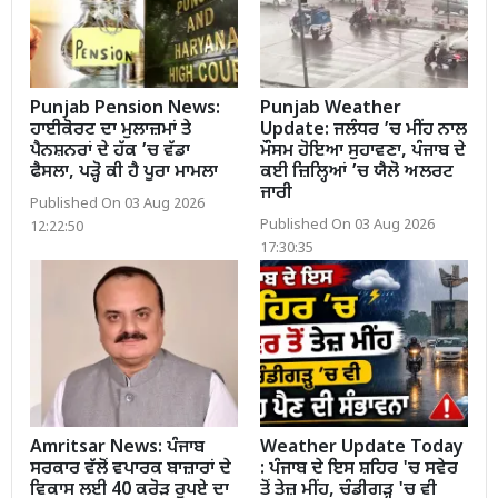
Punjab Pension News:
Punjab Weather
ਹਾਈਕੋਰਟ ਦਾ ਮੁਲਾਜ਼ਮਾਂ ਤੇ
Update: ਜਲੰਧਰ ’ਚ ਮੀਂਹ ਨਾਲ
ਪੈਨਸ਼ਨਰਾਂ ਦੇ ਹੱਕ ’ਚ ਵੱਡਾ
ਮੌਸਮ ਹੋਇਆ ਸੁਹਾਵਣਾ, ਪੰਜਾਬ ਦੇ
ਫੈਸਲਾ, ਪੜ੍ਹੋ ਕੀ ਹੈ ਪੂਰਾ ਮਾਮਲਾ
ਕਈ ਜ਼ਿਲ੍ਹਿਆਂ ’ਚ ਯੈਲੋ ਅਲਰਟ
ਜਾਰੀ
Published On 03 Aug 2026
Published On 03 Aug 2026
12:22:50
17:30:35
Amritsar News: ਪੰਜਾਬ
Weather Update Today
ਸਰਕਾਰ ਵੱਲੋਂ ਵਪਾਰਕ ਬਾਜ਼ਾਰਾਂ ਦੇ
: ਪੰਜਾਬ ਦੇ ਇਸ ਸ਼ਹਿਰ 'ਚ ਸਵੇਰ
ਵਿਕਾਸ ਲਈ 40 ਕਰੋੜ ਰੁਪਏ ਦਾ
ਤੋਂ ਤੇਜ਼ ਮੀਂਹ, ਚੰਡੀਗੜ੍ਹ 'ਚ ਵੀ