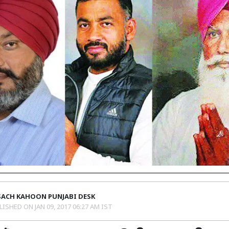
SACH KAHOON PUNJABI DESK
LISHED ON
JAN 09, 2017 06:27 AM IST