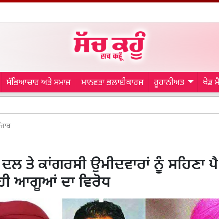
ਸੱਭਿਆਚਾਰ ਅਤੇ ਸਮਾਜ
ਮਾਨਵਤਾ ਭਲਾਈਕਾਰਜ
ਰੂਹਾਨੀਅਤ
ਖੇਡ 
Malerkotl
ੰਜਾਬ
ਦਲ ਤੇ ਕਾਂਗਰਸੀ ਉਮੀਦਵਾਰਾਂ ਨੂੰ ਸਹਿਣਾ ਪੈ
ੀ ਆਗੂਆਂ ਦਾ ਵਿਰੋਧ