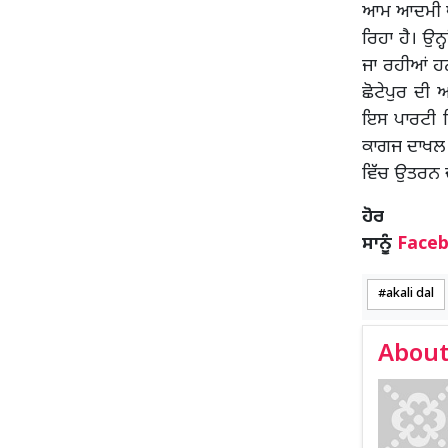
ਆਮ ਆਦਮੀ ਪਾ
ਰਿਹਾ ਹੈ। ਉਨ੍
ਜਾ ਰਹੀਆਂ ਹਨ
ਛੋਟੇਪੁਰ ਦੀ
ਇਸ ਪਾਰਟੀ ਵ
ਕਾਗਜ ਦਾਖਲ ਕ
ਵਿੱਚ ਉਤਰਨ 
ਹ
ਸਾਨੂੰ
Face
akali dal
About