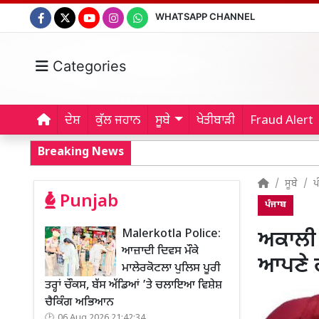
WHATSAPP CHANNEL
Categories
ਦੇਸ਼
ਕੁੱਲ ਜਹਾਨ
ਸੂਬੇ
ਖੇਤੀਬਾੜੀ
Fraud Alert
Breaking News
ਸੂਬੇ
ਪ
Punjab
ਪੰਜਾਬ
Malerkotla Police:
ਅਕਾਲੀ 
ਆਜ਼ਾਦੀ ਦਿਵਸ ਮੌਕੇ
ਆਪਣੇ ਹ
ਮਾਲੇਰਕੋਟਲਾ ਪੁਲਿਸ ਪੂਰੀ
ਤਰ੍ਹਾਂ ਚੌਕਸ, ਬੱਸ ਅੱਡਿਆਂ ’ਤੇ ਚਲਾਇਆ ਵਿਸ਼ੇਸ਼
ਚੈਕਿੰਗ ਅਭਿਆਨ
06 Aug 2026 21:42:34