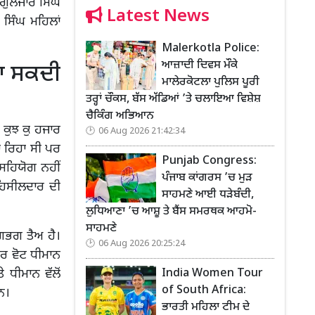
ਗੁਲਜਾਰ ਸਿੰਘ
Latest News
 ਸਿੰਘ ਮਹਿਲਾਂ
Malerkotla Police:
ਆਜ਼ਾਦੀ ਦਿਵਸ ਮੌਕੇ
 ਪਾ ਸਕਦੀ
ਮਾਲੇਰਕੋਟਲਾ ਪੁਲਿਸ ਪੂਰੀ
ਤਰ੍ਹਾਂ ਚੌਕਸ, ਬੱਸ ਅੱਡਿਆਂ ’ਤੇ ਚਲਾਇਆ ਵਿਸ਼ੇਸ਼
ਚੈਕਿੰਗ ਅਭਿਆਨ
 ਕੁਝ ਕੁ ਹਜਾਰ
06 Aug 2026 21:42:34
ਾ ਰਿਹਾ ਸੀ ਪਰ
Punjab Congress:
 ਸਹਿਯੋਗ ਨਹੀਂ
ਪੰਜਾਬ ਕਾਂਗਰਸ ’ਚ ਮੁੜ
 ਤਹਿਸੀਲਦਾਰ ਦੀ
ਸਾਹਮਣੇ ਆਈ ਧੜੇਬੰਦੀ,
ਲੁਧਿਆਣਾ ’ਚ ਆਸ਼ੂ ਤੇ ਬੈਂਸ ਸਮਰਥਕ ਆਹਮੋ-
ਸਾਹਮਣੇ
ਲਗਭਗ ਤੈਅ ਹੈ।
06 Aug 2026 20:25:24
ਾਰ ਵੋਟ ਧੀਮਾਨ
India Women Tour
 ਧੀਮਾਨ ਵੱਲੋਂ
of South Africa:
ਨ।
ਭਾਰਤੀ ਮਹਿਲਾ ਟੀਮ ਦੇ