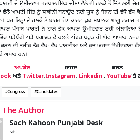
ਰਟੀ ਦੇ ਉਮੀਦਵਾਰ ਹਰਪਾਲ ਸਿੰਘ ਚੀਮਾ ਵੱਲੋਂ ਵੀ ਹਲਕੇ ਤੋਂ ਜਿੱਤ ਲਈ ਜ
ਹਾਂ ਵੱਲੋਂ ਆਪਣੀ ਜਿੱਤ ਨੂੰ ਯਕੀਨੀ ਬਨਾਉਣ ਲਈ ਯੂਥ ਨੂੰ ਜੋੜਨ ਦੀ ਵੱਧੋਂ ਵੱਧ ਕ
। ਪਰ ਇਨ੍ਹਾਂ ਦੇ ਹਲਕੇ ਤੋਂ ਬਾਹਰ ਹੋਣ ਕਾਰਨ ਕੁਝ ਸਥਾਨਕ ਆਗੂ ਨਰਾਜ਼ ਹਨ
 ਆਪਣਾ ਪੰਜਾਬ ਪਾਰਟੀ ਨੇ ਹਾਲੇ ਤੱਕ ਆਪਣਾ ਉਮੀਦਵਾਰ ਨਹੀਂ ਐਲਾਨਿਆ 
ਿੱਚ ਧੜੇਬੰਦੀ ਅਤੇ ਬਗਾਵਤ ਦੇ ਹਲਕੇ ਅੰਦਰ ਬਹੁਤ ਹੀ ਘੱਟ ਆਸਾਰ ਨਜ
ਰਨ ਦੀ ਤਰੀਕ ਤੱਕ ਵੱਖ- ਵੱਖ ਪਾਰਟੀਆਂ ਅਤੇ ਕੁਝ ਅਜਾਦ ਉਮੀਦਵਾਰਾਂ ਵੱਲ
ਦੇ ਅਸਾਰ ਹਨ।
ੋਰ
ਅਪਡੇਟ
ਹਾਸਲ ਕਰਨ
book
ਅਤੇ
Twitter
,
Instagram
,
Linkedin
,
YouTube
‘ਤੇ 
Congress
Candidates
 The Author
Sach Kahoon Punjabi Desk
sds