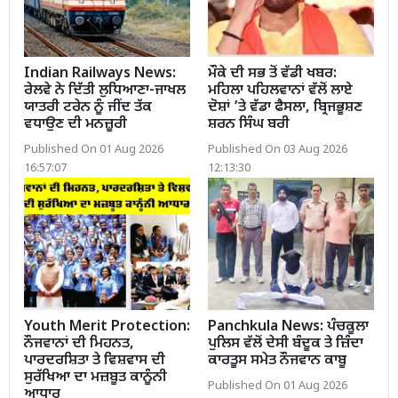
Indian Railways News:
ਮੌਕੇ ਦੀ ਸਭ ਤੋਂ ਵੱਡੀ ਖਬਰ:
ਰੇਲਵੇ ਨੇ ਦਿੱਤੀ ਲੁਧਿਆਣਾ-ਜਾਖਲ
ਮਹਿਲਾ ਪਹਿਲਵਾਨਾਂ ਵੱਲੋਂ ਲਾਏ
ਯਾਤਰੀ ਟਰੇਨ ਨੂੰ ਜੀਂਦ ਤੱਕ
ਦੋਸ਼ਾਂ ’ਤੇ ਵੱਡਾ ਫੈਸਲਾ, ਬ੍ਰਿਜਭੂਸ਼ਣ
ਵਧਾਉਣ ਦੀ ਮਨਜ਼ੂਰੀ
ਸ਼ਰਨ ਸਿੰਘ ਬਰੀ
Published On 01 Aug 2026
Published On 03 Aug 2026
16:57:07
12:13:30
Youth Merit Protection:
Panchkula News: ਪੰਚਕੂਲਾ
ਨੌਜਵਾਨਾਂ ਦੀ ਮਿਹਨਤ,
ਪੁਲਿਸ ਵੱਲੋਂ ਦੇਸੀ ਬੰਦੂਕ ਤੇ ਜ਼ਿੰਦਾ
ਪਾਰਦਰਸ਼ਿਤਾ ਤੇ ਵਿਸ਼ਵਾਸ ਦੀ
ਕਾਰਤੂਸ ਸਮੇਤ ਨੌਜਵਾਨ ਕਾਬੂ
ਸੁਰੱਖਿਆ ਦਾ ਮਜ਼ਬੂਤ ਕਾਨੂੰਨੀ
Published On 01 Aug 2026
ਆਧਾਰ