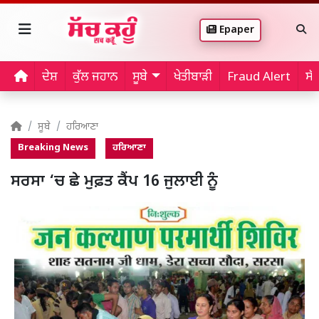
Epaper
ਦੇਸ਼
ਕੁੱਲ ਜਹਾਨ
ਸੂਬੇ
ਖੇਤੀਬਾੜੀ
Fraud Alert
ਸੱ
ਸੂਬੇ
ਹਰਿਆਣਾ
Breaking News
ਹਰਿਆਣਾ
ਸਰਸਾ ‘ਚ ਛੇ ਮੁਫ਼ਤ ਕੈਂਪ 16 ਜੁਲਾਈ ਨੂੰ