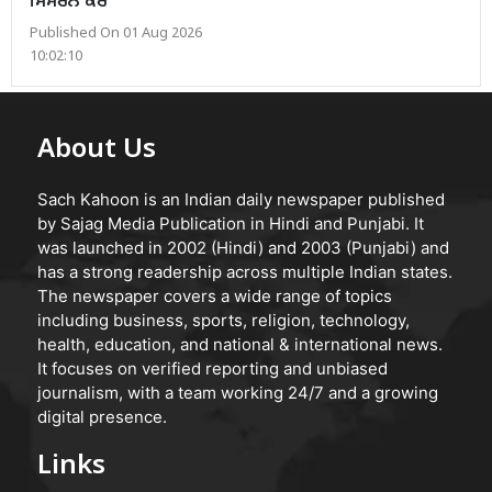
Saint Dr. MSG: ‘ਰੁਚੀ ਅਤੇ
ਸੱਚੀ ਭਾਵਨਾ ਨਾਲ ਲਗਾਤਾਰ
ਸਿਮਰਨ ਕਰੋ’
Published On 01 Aug 2026
10:02:10
About Us
Sach Kahoon is an Indian daily newspaper published
by Sajag Media Publication in Hindi and Punjabi. It
was launched in 2002 (Hindi) and 2003 (Punjabi) and
has a strong readership across multiple Indian states.
The newspaper covers a wide range of topics
including business, sports, religion, technology,
health, education, and national & international news.