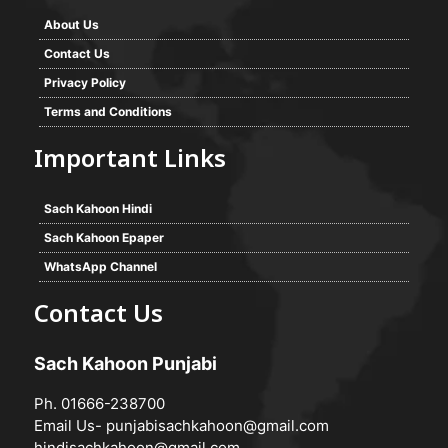
It focuses on verified reporting and unbiased
journalism, with a team working 24/7 and a growing
digital presence.
Links
About Us
Contact Us
Privacy Policy
Terms and Conditions
Important Links
Sach Kahoon Hindi
Sach Kahoon Epaper
WhatsApp Channel
Contact Us