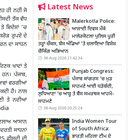
Latest News
ਇਹ ਹੀ ਨਹੀਂ ਜੋ
ੀਸਦੀ ਤੱਕ ਵੱਧ
Malerkotla Police:
ੇ ਵਿਦੇਸ਼ਾਂ ’ਚ
ਆਜ਼ਾਦੀ ਦਿਵਸ ਮੌਕੇ
ਕਰੋੜ ਰੁਪਏ ਦੇ
ਮਾਲੇਰਕੋਟਲਾ ਪੁਲਿਸ ਪੂਰੀ
ਤਰ੍ਹਾਂ ਚੌਕਸ, ਬੱਸ ਅੱਡਿਆਂ ’ਤੇ ਚਲਾਇਆ ਵਿਸ਼ੇਸ਼
ਭਰਨ ਦਾ ਸਾਧਨ
ਚੈਕਿੰਗ ਅਭਿਆਨ
06 Aug 2026 21:42:34
ਣਕ ਖਾਦਾਂ ਤੇ
Punjab Congress:
 ਹਨ। ਪੰਜਾਬ,
ਪੰਜਾਬ ਕਾਂਗਰਸ ’ਚ ਮੁੜ
ਸਿਆਵਾਂ ਵਰਗੀਆਂ
ਸਾਹਮਣੇ ਆਈ ਧੜੇਬੰਦੀ,
ਸਕਦੀ ਹੈ। ਨਾਲ
ਲੁਧਿਆਣਾ ’ਚ ਆਸ਼ੂ ਤੇ ਬੈਂਸ ਸਮਰਥਕ ਆਹਮੋ-
ਣੀ ਤੇ ਨਦੀਆਂ
ਸਾਹਮਣੇ
ndia
06 Aug 2026 20:25:24
India Women Tour
 ਬਦਲਾਅ ਆਸਾਨ
of South Africa:
ੁਦਰਤੀ ਸਾਧਨਾਂ
ਭਾਰਤੀ ਮਹਿਲਾ ਟੀਮ ਦੇ
ਂ 25 ਫੀਸਦੀ ਦੀ