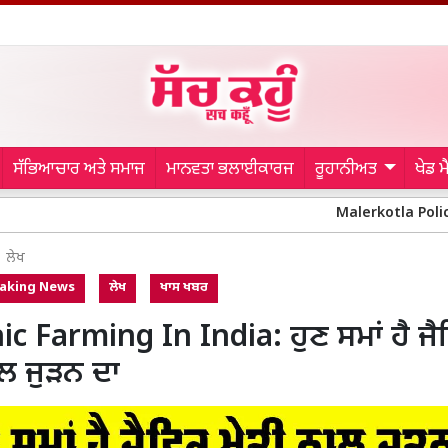
ਸੱਭਿਆਚਾਰ ਅਤੇ ਸਮਾਜ
ਮਾਨਵਤਾ ਭਲਾਈਕਾਰਜ
ਰੂਹਾਨੀਅਤ
ਖੇਡ 
Malerkotla Police: ਆਜ਼ਾਦੀ ਦਿਵਸ 
ਲੇਖ
aking News
ਲੇਖ
ਖਾਸ ਖਬਰ
c Farming In India: ਹੁਣ ਸਮਾਂ ਹੈ ਜੈ
ਾਲ ਜੁੜਨ ਦਾ