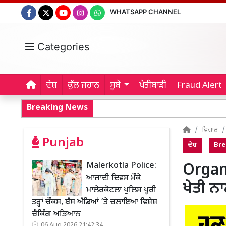
WHATSAPP CHANNEL
Categories
ਦੇਸ਼
ਕੁੱਲ ਜਹਾਨ
ਸੂਬੇ
ਖੇਤੀਬਾੜੀ
Fraud Alert
Breaking News
ਵਿਚਾਰ
Punjab
ਦੇਸ਼
Bre
Malerkotla Police:
Organi
ਆਜ਼ਾਦੀ ਦਿਵਸ ਮੌਕੇ
ਖੇਤੀ ਨ
ਮਾਲੇਰਕੋਟਲਾ ਪੁਲਿਸ ਪੂਰੀ
ਤਰ੍ਹਾਂ ਚੌਕਸ, ਬੱਸ ਅੱਡਿਆਂ ’ਤੇ ਚਲਾਇਆ ਵਿਸ਼ੇਸ਼
ਚੈਕਿੰਗ ਅਭਿਆਨ
06 Aug 2026 21:42:34