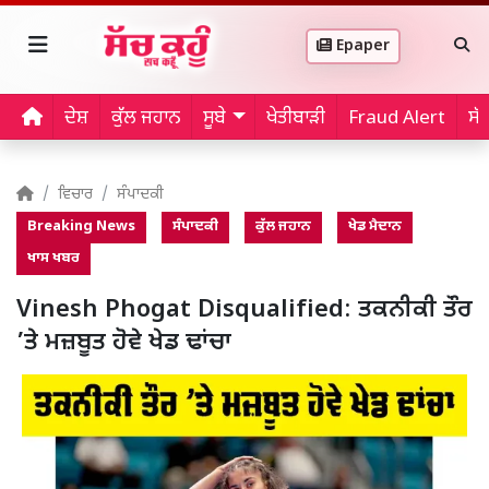
Epaper
ਦੇਸ਼
ਕੁੱਲ ਜਹਾਨ
ਸੂਬੇ
ਖੇਤੀਬਾੜੀ
Fraud Alert
ਸੱ
ਵਿਚਾਰ
ਸੰਪਾਦਕੀ
Breaking News
ਸੰਪਾਦਕੀ
ਕੁੱਲ ਜਹਾਨ
ਖੇਡ ਮੈਦਾਨ
ਖਾਸ ਖਬਰ
Vinesh Phogat Disqualified: ਤਕਨੀਕੀ ਤੌਰ
’ਤੇ ਮਜ਼ਬੂਤ ਹੋਵੇ ਖੇਡ ਢਾਂਚਾ