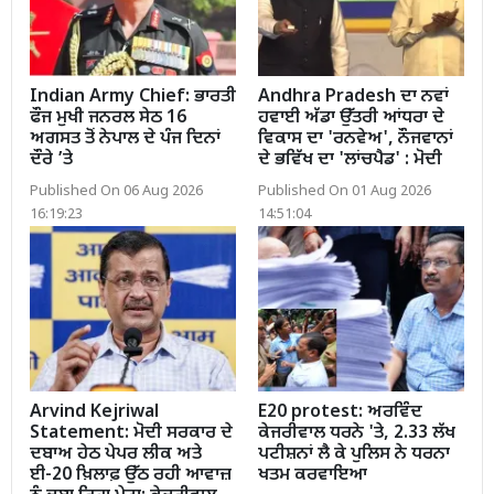
Indian Army Chief: ਭਾਰਤੀ
Andhra Pradesh ਦਾ ਨਵਾਂ
ਫੌਜ ਮੁਖੀ ਜਨਰਲ ਸੇਠ 16
ਹਵਾਈ ਅੱਡਾ ਉੱਤਰੀ ਆਂਧਰਾ ਦੇ
ਅਗਸਤ ਤੋਂ ਨੇਪਾਲ ਦੇ ਪੰਜ ਦਿਨਾਂ
ਵਿਕਾਸ ਦਾ 'ਰਨਵੇਅ', ਨੌਜਵਾਨਾਂ
ਦੌਰੇ ’ਤੇ
ਦੇ ਭਵਿੱਖ ਦਾ 'ਲਾਂਚਪੈਡ' : ਮੋਦੀ
Published On 06 Aug 2026
Published On 01 Aug 2026
16:19:23
14:51:04
Arvind Kejriwal
E20 protest: ਅਰਵਿੰਦ
Statement: ਮੋਦੀ ਸਰਕਾਰ ਦੇ
ਕੇਜਰੀਵਾਲ ਧਰਨੇ 'ਤੇ, 2.33 ਲੱਖ
ਦਬਾਅ ਹੇਠ ਪੇਪਰ ਲੀਕ ਅਤੇ
ਪਟੀਸ਼ਨਾਂ ਲੈ ਕੇ ਪੁਲਿਸ ਨੇ ਧਰਨਾ
ਈ-20 ਖ਼ਿਲਾਫ਼ ਉੱਠ ਰਹੀ ਆਵਾਜ਼
ਖਤਮ ਕਰਵਾਇਆ