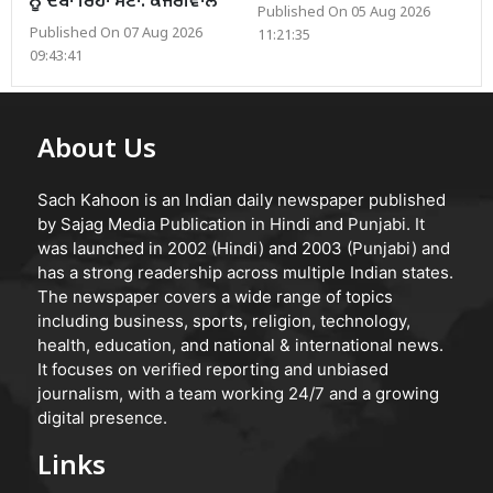
ਨੂੰ ਦਬਾ ਰਿਹਾ ਮੇਟਾ: ਕੇਜਰੀਵਾਲ
Published On 05 Aug 2026
Published On 07 Aug 2026
11:21:35
09:43:41
About Us
Sach Kahoon is an Indian daily newspaper published
by Sajag Media Publication in Hindi and Punjabi. It
was launched in 2002 (Hindi) and 2003 (Punjabi) and
has a strong readership across multiple Indian states.
The newspaper covers a wide range of topics
including business, sports, religion, technology,
health, education, and national & international news.
It focuses on verified reporting and unbiased
journalism, with a team working 24/7 and a growing
digital presence.
Links