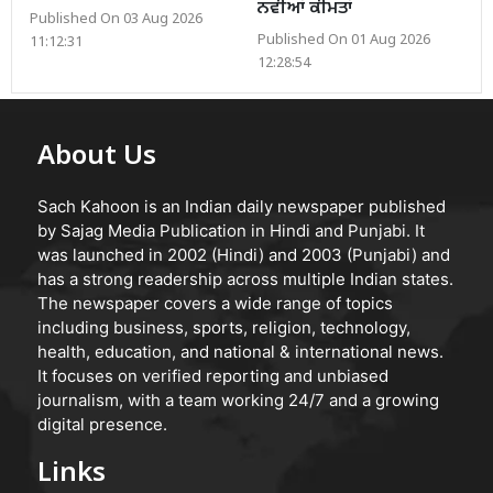
ਨਵੀਆਂ ਕੀਮਤਾਂ
Published On 03 Aug 2026
Published On 01 Aug 2026
11:12:31
12:28:54
About Us
Sach Kahoon is an Indian daily newspaper published
by Sajag Media Publication in Hindi and Punjabi. It
was launched in 2002 (Hindi) and 2003 (Punjabi) and
has a strong readership across multiple Indian states.
The newspaper covers a wide range of topics
including business, sports, religion, technology,
health, education, and national & international news.
It focuses on verified reporting and unbiased
journalism, with a team working 24/7 and a growing
digital presence.
Links